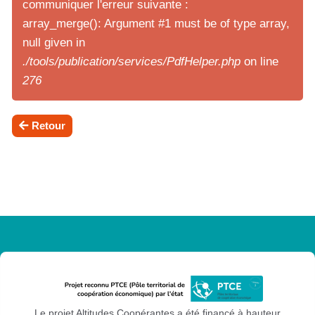
communiquer l'erreur suivante :
array_merge(): Argument #1 must be of type array,
null given in
./tools/publication/services/PdfHelper.php
on line
276
Retour
Le projet Altitudes Coopérantes a été financé à hauteur