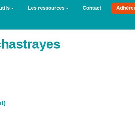
tils
Les ressources
Contact
Adhére
hastrayes
nt)