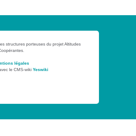
les structures porteuses du projet Altitudes
Coopérantes.
ntions légales
 avec le CMS-wiki
Yeswiki