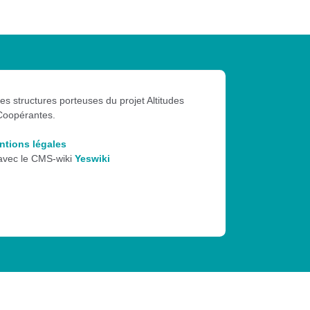
les structures porteuses du projet Altitudes
Coopérantes.
ntions légales
 avec le CMS-wiki
Yeswiki