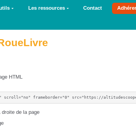
tils
Les ressources
Contact
Adhére
nRoueLivre
 page HTML
 droite de la page
ge