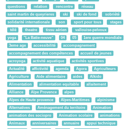
questions
relation
rencontre
réseau
saint martin de queyrieres
ski
ski de fond
sobriété
solidarité internationale
son
sport pour tous
stages
télé
theatre
tissu aérien
vallouise-pelvoux
yoga
"La Batie-neuve"
04
05
1ere guerre mondiale
3eme age
accessibilité
accompagnement
accompagnement des compétences
accueil de jeunes
acroyoga
activité aquatique
activités sportives
Actualité
affictivité
agenda
Agora
Agriculteurs
Agriculture
Aide alimentaire
aides
Aïkido
Alimentation
alimentation equitable
allaitement
Alliance
Alpe Provence
alpes
Alpes de Haute provence
Alpes-Maritimes
alpinisme
Alternatives
Aménagement du territoire
Animation
animation des sociopro
Animation scolaire
animations
Animaux
anniversaires
annuaire
appui technique