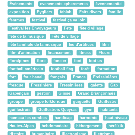
Événements
evenements epheremeres
évènnementiel
exposition
Eygliers
fablab
Faits divers
famille
femmes
festival
festival ça va loin
Festival les Envoyageurs
Fete
fête d village
fete de la musique
Fête de village
fête familiale de la musique
feu d'artifices
film
film d'animation
financement
fitness
Fleurs
floralpines
flore
foncier
foot
foot us
football américain
football flag
forêt
formation
fort
four banal
français
France
Freissinières
fresque
Fressinière
Fressinières
galette
Gap
Gapençais
gestion
Glisse
Grand Briançonnais
groupe
groupe folklorique
guiguette
Guillestre
guillestrois
Guillestrois-Queyras
gym
habitants
hameau les combes
handicap
harmonie
haut-niveau
Hautes-Alpes
hebdomadaire
hébergement
héré'zik
Histoire
humanitaire
illectronisme
illettrisme