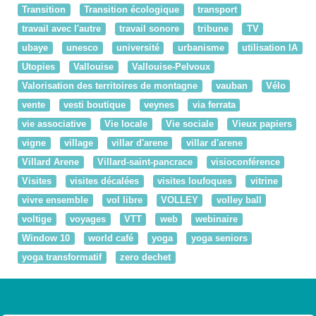
Transition
Transition écologique
transport
travail avec l'autre
travail sonore
tribune
TV
ubaye
unesco
université
urbanisme
utilisation IA
Utopies
Vallouise
Vallouise-Pelvoux
Valorisation des territoires de montagne
vauban
Vélo
vente
vesti boutique
veynes
via ferrata
vie associative
Vie locale
Vie sociale
Vieux papiers
vigne
village
villar d'arene
villar d'arene
Villard Arene
Villard-saint-pancrace
visioconférence
Visites
visites décalées
visites loufoques
vitrine
vivre ensemble
vol libre
VOLLEY
volley ball
voltige
voyages
VTT
web
webinaire
Window 10
world café
yoga
yoga seniors
yoga transformatif
zero dechet