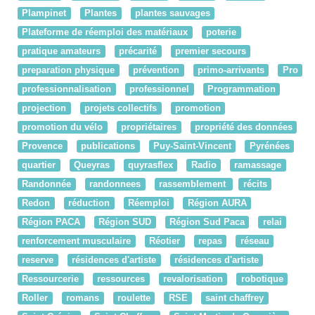
Plampinet
Plantes
plantes sauvages
Plateforme de réemploi des matériaux
poterie
pratique amateurs
précarité
premier secours
preparation physique
prévention
primo-arrivants
Pro
professionnalisation
professionnel
Programmation
projection
projets collectifs
promotion
promotion du vélo
propriétaires
propriété des données
Provence
publications
Puy-Saint-Vincent
Pyrénées
quartier
Queyras
quyrasflex
Radio
ramassage
Randonnée
randonnees
rassemblement
récits
Redon
réduction
Réemploi
Région AURA
Région PACA
Région SUD
Région Sud Paca
relai
renforcement musculaire
Réotier
repas
réseau
reserve
résidences d'artiste
résidences d'artiste
Ressourcerie
ressources
revalorisation
robotique
Roller
romans
roulette
RSE
saint chaffrey