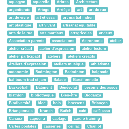
aquagym
aquarelle
Arbres
Architecture
argentierois
Ariège
Arriège
art
art de rue
art de vivre
art et essai
art martial indien
art plastique
art vivant
artisanat equitable
arts de la rue
arts martiaux
artsgricoles
arvieux
Association parents
associations
Astronomie
atelier
atelier créatif
atelier d'expression
atelier lecture
atelier participatif
ateliers
ateliers créatifs
Ateliers d'expression
ateliers musique
athlétisme
autonomie
Badmington
Badminton
baignade
bal boum trad et jam
Balade
Barcillonnette
Basket-ball
Bâtiment
Bénévolat
besoins des assos
biathlon
bibliotheque
Bien-être
Biodanza
Biodiversité
bloc
bois
brassens
Briançon
Briançonnais
brunch
Buëch
café
café asso
Canaux
capoeira
captage
cardio training
Cartes postales
causeries
ceillac
Chaillol