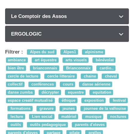
Le Comptoir des Assos
ERGOLOGIC
Filtrer :
Alpes du sud
Alpes1
alpinisme
ambiance
art équestre
arts visuels
bénévolat
bien être
brianconnais
Brianconnaix
cardio..
cercle de lecture
cercle litteraire
chaine
cheval
collectif
conférences
cours
danse aérienne
danse zumba
décrypter
equestre
equitation
espace creatif mutualisé
éthique
exposition
festival
formations
gravure
jeunes
journee de la vallouise
lecture
Lien social
matériel
musique
noctures
outils
outils pedagogique
parents d'eleves
parents d'eleves
partage
pilate
prelles