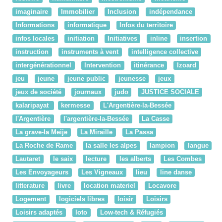
imaginaire
Immobilier
Inclusion
indépendance
Informations
informatique
Infos du territoire
infos locales
initiation
Initiatives
inline
insertion
instruction
instruments à vent
intelligence collective
intergénérationnel
Intervention
itinérance
Izoard
jeu
jeune
jeune public
jeunesse
jeux
jeux de société
journaux
judo
JUSTICE SOCIALE
kalaripayat
kermesse
L'Argentière-la-Bessée
l'Argentière
l'argentière-la-Bessée
La Casse
La grave-la Meije
La Miraille
La Passa
La Roche de Rame
la salle les alpes
lampion
langue
Lautaret
le saix
lecture
les alberts
Les Combes
Les Envoyageurs
Les Vigneaux
lieu
line danse
litterature
livre
location materiel
Locavore
Logement
logiciels libres
loisir
Loisirs
Loisirs adaptés
loto
Low-tech & Réfugiés