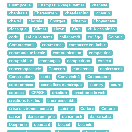
Champcella
Champsaur-Valgaudemar
chapelle
chapiteau
Chateauroux
cheerleading
chemin
cheval
chorale
Chorges
cinema
Citoyenneté
classique
Climat
clown
Club
club des ainés
code
col du lautaret
collaboratif
collège
Colonie
Commercants
commerce
commerce equitable
communauté locale
communication
competition
comptabilité
comptages
comptétition
concert
concert-spectacle
Concerts
conference
conférences
Construction
conte
Convivialité
Coopération
coordonnées
cosneillers numérique
country
cours
courses
CRASH
création
creation site web
creations textiles
créer ensemble
crise environnementale
cuisine
Culture
Culturel
danse
danse en ligne
danse rock
danse salsa
Dauphiné
debutant
Déchet
Déchets