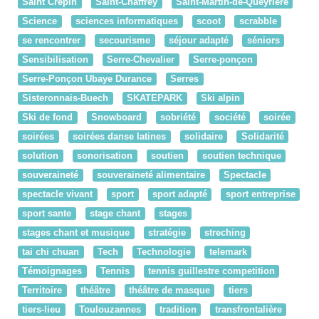
Saint Crépin
Saint-Chaffrey
Saint-Martin-de-Queyrière
Science
sciences informatiques
scoot
scrabble
se rencontrer
secourisme
séjour adapté
séniors
Sensibilisation
Serre-Chevalier
Serre-ponçon
Serre-Ponçon Ubaye Durance
Serres
Sisteronnais-Buech
SKATEPARK
Ski alpin
Ski de fond
Snowboard
sobriété
société
soirée
soirées
soirées danse latines
solidaire
Solidarité
solution
sonorisation
soutien
soutien technique
souveraineté
souveraineté alimentaire
Spectacle
spectacle vivant
sport
sport adapté
sport entreprise
sport sante
stage chant
stages
stages chant et musique
stratégie
streching
tai chi chuan
Tech
Technologie
telemark
Témoignages
Tennis
tennis guillestre competition
Territoire
théâtre
théâtre de masque
tiers
tiers-lieu
Toulouzannes
tradition
transfrontalière