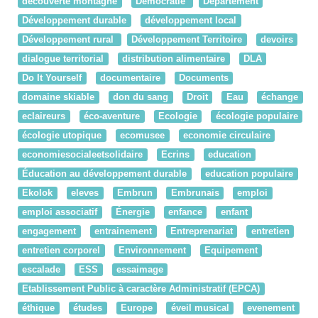
decouverte montagne
Démocratie
Département
Développement durable
développement local
Développement rural
Développement Territoire
devoirs
dialogue territorial
distribution alimentaire
DLA
Do It Yourself
documentaire
Documents
domaine skiable
don du sang
Droit
Eau
échange
eclaireurs
éco-aventure
Ecologie
écologie populaire
écologie utopique
ecomusee
economie circulaire
economiesocialeetsolidaire
Ecrins
education
Éducation au développement durable
education populaire
Ekolok
eleves
Embrun
Embrunais
emploi
emploi associatif
Énergie
enfance
enfant
engagement
entrainement
Entreprenariat
entretien
entretien corporel
Environnement
Equipement
escalade
ESS
essaimage
Etablissement Public à caractère Administratif (EPCA)
éthique
études
Europe
éveil musical
evenement