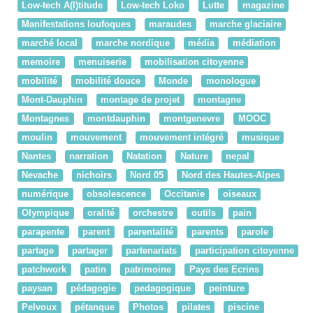
Low-tech A(l)titude
Low-tech Loko
Lutte
magazine
Manifestations loufoques
maraudes
marche glaciaire
marché local
marche nordique
média
médiation
memoire
menuiserie
mobilisation citoyenne
mobilité
mobilité douce
Monde
monologue
Mont-Dauphin
montage de projet
montagne
Montagnes
montdauphin
montgenevre
MOOC
moulin
mouvement
mouvement intégré
musique
Nantes
narration
Natation
Nature
nepal
Nevache
nichoirs
Nord 05
Nord des Hautes-Alpes
numérique
obsolescence
Occitanie
oiseaux
Olympique
oralité
orchestre
outils
pain
parapente
parent
parentalité
parents
parole
partage
partager
partenariats
participation citoyenne
patchwork
patin
patrimoine
Pays des Ecrins
paysan
pédagogie
pedagogique
peinture
Pelvoux
pétanque
Photos
pilates
piscine