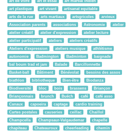
art de vivre
art et essai
art martial indien
art plastique
art vivant
artisanat equitable
arts de la rue
arts martiaux
artsgricoles
arvieux
Association parents
associations
Astronomie
atelier
atelier créatif
atelier d'expression
atelier lecture
atelier participatif
ateliers
ateliers créatifs
Ateliers d'expression
ateliers musique
athlétisme
autonomie
Badmington
Badminton
baignade
bal boum trad et jam
Balade
Barcillonnette
Basket-ball
Bâtiment
Bénévolat
besoins des assos
biathlon
bibliotheque
Bien-être
Biodanza
Biodiversité
bloc
bois
brassens
Briançon
Briançonnais
brunch
Buëch
café
café asso
Canaux
capoeira
captage
cardio training
Cartes postales
causeries
ceillac
Chaillol
Champcella
Champsaur-Valgaudemar
chapelle
chapiteau
Chateauroux
cheerleading
chemin