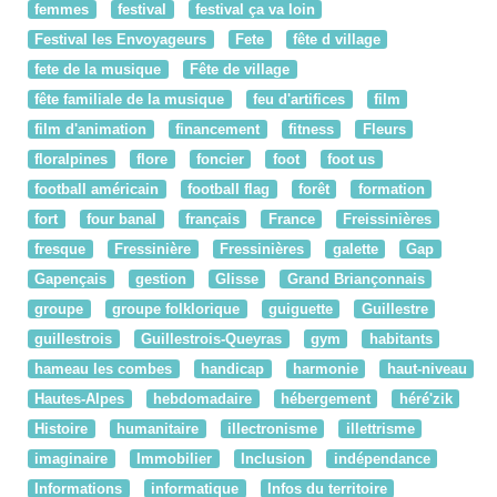
femmes
festival
festival ça va loin
Festival les Envoyageurs
Fete
fête d village
fete de la musique
Fête de village
fête familiale de la musique
feu d'artifices
film
film d'animation
financement
fitness
Fleurs
floralpines
flore
foncier
foot
foot us
football américain
football flag
forêt
formation
fort
four banal
français
France
Freissinières
fresque
Fressinière
Fressinières
galette
Gap
Gapençais
gestion
Glisse
Grand Briançonnais
groupe
groupe folklorique
guiguette
Guillestre
guillestrois
Guillestrois-Queyras
gym
habitants
hameau les combes
handicap
harmonie
haut-niveau
Hautes-Alpes
hebdomadaire
hébergement
héré'zik
Histoire
humanitaire
illectronisme
illettrisme
imaginaire
Immobilier
Inclusion
indépendance
Informations
informatique
Infos du territoire