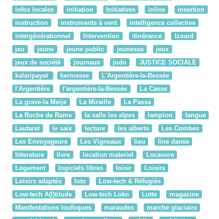
infos locales
initiation
Initiatives
inline
insertion
instruction
instruments à vent
intelligence collective
intergénérationnel
Intervention
itinérance
Izoard
jeu
jeune
jeune public
jeunesse
jeux
jeux de société
journaux
judo
JUSTICE SOCIALE
kalaripayat
kermesse
L'Argentière-la-Bessée
l'Argentière
l'argentière-la-Bessée
La Casse
La grave-la Meije
La Miraille
La Passa
La Roche de Rame
la salle les alpes
lampion
langue
Lautaret
le saix
lecture
les alberts
Les Combes
Les Envoyageurs
Les Vigneaux
lieu
line danse
litterature
livre
location materiel
Locavore
Logement
logiciels libres
loisir
Loisirs
Loisirs adaptés
loto
Low-tech & Réfugiés
Low-tech A(l)titude
Low-tech Loko
Lutte
magazine
Manifestations loufoques
maraudes
marche glaciaire