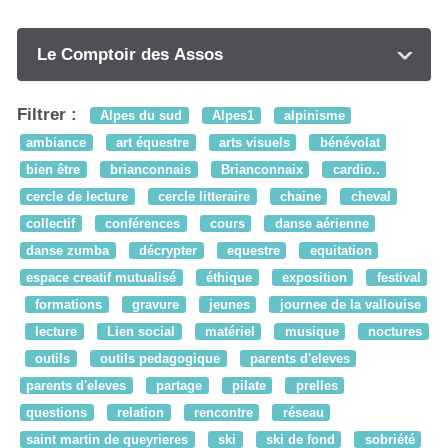
Le Comptoir des Assos
Filtrer :
Alpes du sud
Alpes1
alpinisme
ambiance
art équestre
arts visuels
bénévolat
bien être
brianconnais
Brianconnaix
cardio..
cercle de lecture
cercle litteraire
chaine
cheval
collectif
conférences
cours
danse aérienne
danse zumba
décrypter
equestre
equitation
espace creatif mutualisé
éthique
exposition
festival
formations
gravure
jeunes
journee de la vallouise
lecture
Lien social
matériel
musique
noctures
outils
outils pedagogique
parents d'eleves
parents d'eleves
partage
pilate
prelles
questions
relation
rencontre
réseau
saint martin de queyrieres
ski
ski de fond
sobriété