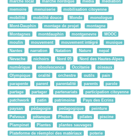
marché local
marche nordique
média
médiation
memoire
menuiserie
mobilisation citoyenne
mobilité
mobilité douce
Monde
monologue
Mont-Dauphin
montage de projet
montagne
Montagnes
montdauphin
montgenevre
MOOC
moulin
mouvement
mouvement intégré
musique
Nantes
narration
Natation
Nature
nepal
Nevache
nichoirs
Nord 05
Nord des Hautes-Alpes
numérique
obsolescence
Occitanie
oiseaux
Olympique
oralité
orchestre
outils
pain
parapente
parent
parentalité
parents
parole
partage
partager
partenariats
participation citoyenne
patchwork
patin
patrimoine
Pays des Ecrins
paysan
pédagogie
pedagogique
peinture
Pelvoux
pétanque
Photos
pilates
piscine
Plampinet
Plantes
plantes sauvages
Plateforme de réemploi des matériaux
poterie