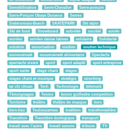
Sensibilisation
Serre-Chevalier
Serre-ponçon
Serre-Ponçon Ubaye Durance
Serres
Sisteronnais-Buech
SKATEPARK
Ski alpin
Ski de fond
Snowboard
sobriété
société
soirée
soirées
soirées danse latines
solidaire
Solidarité
solution
sonorisation
soutien
soutien technique
souveraineté
souveraineté alimentaire
Spectacle
spectacle vivant
sport
sport adapté
sport entreprise
sport sante
stage chant
stages
stages chant et musique
stratégie
streching
tai chi chuan
Tech
Technologie
telemark
Témoignages
Tennis
tennis guillestre competition
Territoire
théâtre
théâtre de masque
tiers
tiers-lieu
Toulouzannes
tradition
transfrontalière
Transition
Transition écologique
transport
travail avec l'autre
travail sonore
tribune
TV