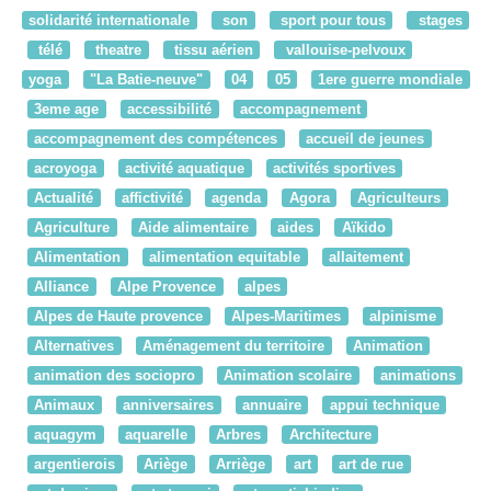
solidarité internationale
son
sport pour tous
stages
télé
theatre
tissu aérien
vallouise-pelvoux
yoga
"La Batie-neuve"
04
05
1ere guerre mondiale
3eme age
accessibilité
accompagnement
accompagnement des compétences
accueil de jeunes
acroyoga
activité aquatique
activités sportives
Actualité
affictivité
agenda
Agora
Agriculteurs
Agriculture
Aide alimentaire
aides
Aïkido
Alimentation
alimentation equitable
allaitement
Alliance
Alpe Provence
alpes
Alpes de Haute provence
Alpes-Maritimes
alpinisme
Alternatives
Aménagement du territoire
Animation
animation des sociopro
Animation scolaire
animations
Animaux
anniversaires
annuaire
appui technique
aquagym
aquarelle
Arbres
Architecture
argentierois
Ariège
Arriège
art
art de rue