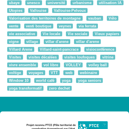
ubaye
unesco
université
urbanisme
utilisation IA
Utopies
Vallouise
Vallouise-Pelvoux
Valorisation des territoires de montagne
vauban
Vélo
vente
vesti boutique
veynes
via ferrata
vie associative
Vie locale
Vie sociale
Vieux papiers
vigne
village
villar d'arene
villar d'arene
Villard Arene
Villard-saint-pancrace
visioconférence
Visites
visites décalées
visites loufoques
vitrine
vivre ensemble
vol libre
VOLLEY
volley ball
voltige
voyages
VTT
web
webinaire
Window 10
world café
yoga
yoga seniors
yoga transformatif
zero dechet