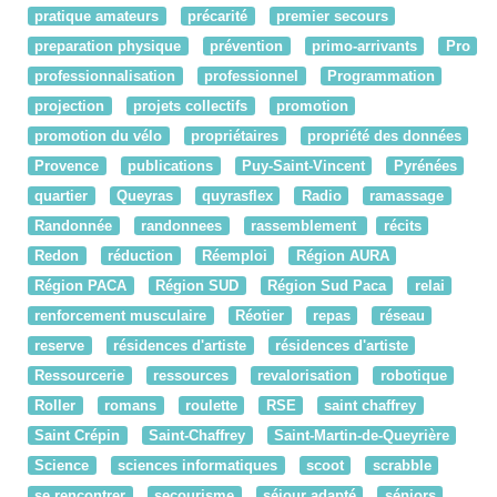
pratique amateurs
précarité
premier secours
preparation physique
prévention
primo-arrivants
Pro
professionnalisation
professionnel
Programmation
projection
projets collectifs
promotion
promotion du vélo
propriétaires
propriété des données
Provence
publications
Puy-Saint-Vincent
Pyrénées
quartier
Queyras
quyrasflex
Radio
ramassage
Randonnée
randonnees
rassemblement
récits
Redon
réduction
Réemploi
Région AURA
Région PACA
Région SUD
Région Sud Paca
relai
renforcement musculaire
Réotier
repas
réseau
reserve
résidences d'artiste
résidences d'artiste
Ressourcerie
ressources
revalorisation
robotique
Roller
romans
roulette
RSE
saint chaffrey
Saint Crépin
Saint-Chaffrey
Saint-Martin-de-Queyrière
Science
sciences informatiques
scoot
scrabble
se rencontrer
secourisme
séjour adapté
séniors