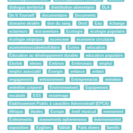
dialogue territorial
distribution alimentaire
DLA
Do It Yourself
documentaire
Documents
domaine skiable
don du sang
Droit
Eau
échange
eclaireurs
éco-aventure
Ecologie
écologie populaire
écologie utopique
ecomusee
economie circulaire
economiesocialeetsolidaire
Ecrins
education
Éducation au développement durable
education populaire
Ekolok
eleves
Embrun
Embrunais
emploi
emploi associatif
Énergie
enfance
enfant
engagement
entrainement
Entreprenariat
entretien
entretien corporel
Environnement
Equipement
escalade
ESS
essaimage
Etablissement Public à caractère Administratif (EPCA)
éthique
études
Europe
éveil musical
evenement
Événements
evenements epheremeres
évènnementiel
exposition
Eygliers
fablab
Faits divers
famille