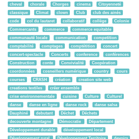
cheval
chorale
Chorges
cinema
Citoyenneté
classique
Climat
clown
Club
club des ainés
code
col du lautaret
collaboratif
collège
Colonie
Commercants
commerce
commerce equitable
communauté locale
communication
competition
comptabilité
comptages
comptétition
concert
concert-spectacle
Concerts
conference
conférences
Construction
conte
Convivialité
Coopération
coordonnées
cosneillers numérique
country
cours
courses
CRASH
création
creation site web
creations textiles
créer ensemble
crise environnementale
cuisine
Culture
Culturel
danse
danse en ligne
danse rock
danse salsa
Dauphiné
debutant
Déchet
Déchets
decouverte montagne
Démocratie
Département
Développement durable
développement local
Développement rural
Développement Territoire
devoirs