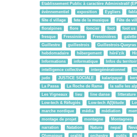
Etablissement Public à caractère Administratif (E
évènnementiel
exposition
Eygliers
fabl
fête d village
fete de la musique
Fête de vil
floralpines
flore
foncier
foot
foot us
fresque
Fressinière
Fressinières
galette
Guillestre
guillestrois
Guillestrois-Queyras
hebdomadaire
hébergement
héré'zik
Hi
Informations
informatique
Infos du territoi
intelligence collective
intergénérationnel
I
judo
JUSTICE SOCIALE
kalaripayat
ker
La Passa
La Roche de Rame
la salle les al
Les Vigneaux
lieu
line danse
litterature
Low-tech & Réfugiés
Low-tech A(l)titude
Lo
marche nordique
média
médiation
mem
montage de projet
montagne
Montagnes
narration
Natation
Nature
nepal
Nev
Olympique
oralité
orchestre
outils
p