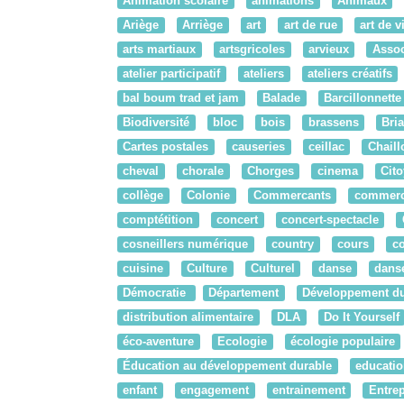
Animation scolaire
animations
Animaux
Ariège
Arriège
art
art de rue
art de v
arts martiaux
artsgricoles
arvieux
Assoc
atelier participatif
ateliers
ateliers créatifs
bal boum trad et jam
Balade
Barcillonnette
Biodiversité
bloc
bois
brassens
Bri
Cartes postales
causeries
ceillac
Chaill
cheval
chorale
Chorges
cinema
Cit
collège
Colonie
Commercants
commer
comptétition
concert
concert-spectacle
cosneillers numérique
country
cours
c
cuisine
Culture
Culturel
danse
danse
Démocratie
Département
Développement du
distribution alimentaire
DLA
Do It Yourself
éco-aventure
Ecologie
écologie populaire
Éducation au développement durable
educatio
enfant
engagement
entrainement
Entrep