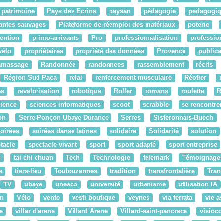
patrimoine
Pays des Ecrins
paysan
pédagogie
pedagogiq
antes sauvages
Plateforme de réemploi des matériaux
poterie
ention
primo-arrivants
Pro
professionnalisation
professio
vélo
propriétaires
propriété des données
Provence
publica
amassage
Randonnée
randonnees
rassemblement
récits
Région Sud Paca
relai
renforcement musculaire
Réotier
es
revalorisation
robotique
Roller
romans
roulette
ience
sciences informatiques
scoot
scrabble
se rencontre
on
Serre-Ponçon Ubaye Durance
Serres
Sisteronnais-Buech
soirées
soirées danse latines
solidaire
Solidarité
solution
tacle
spectacle vivant
sport
sport adapté
sport entreprise
g
tai chi chuan
Tech
Technologie
telemark
Témoignage
s
tiers-lieu
Toulouzannes
tradition
transfrontalière
Tran
TV
ubaye
unesco
université
urbanisme
utilisation IA
an
Vélo
vente
vesti boutique
veynes
via ferrata
vie a
e
villar d'arene
Villard Arene
Villard-saint-pancrace
visioc