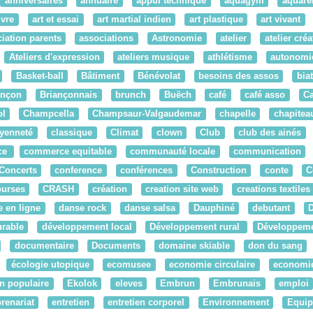
anniversaires
annuaire
appui technique
aquagym
aquarel
ivre
art et essai
art martial indien
art plastique
art vivant
iation parents
associations
Astronomie
atelier
atelier créat
Ateliers d'expression
ateliers musique
athlétisme
autonomi
Basket-ball
Bâtiment
Bénévolat
besoins des assos
bia
ançon
Briançonnais
brunch
Buëch
café
café asso
C
ol
Champcella
Champsaur-Valgaudemar
chapelle
chapitea
oyenneté
classique
Climat
clown
Club
club des ainés
ce
commerce equitable
communauté locale
communication
Concerts
conference
conférences
Construction
conte
C
ourses
CRASH
création
creation site web
creations textiles
 en ligne
danse rock
danse salsa
Dauphiné
debutant
rable
développement local
Développement rural
Développemen
documentaire
Documents
domaine skiable
don du sang
écologie utopique
ecomusee
economie circulaire
economie
n populaire
Ekolok
eleves
Embrun
Embrunais
emploi
renariat
entretien
entretien corporel
Environnement
Equi