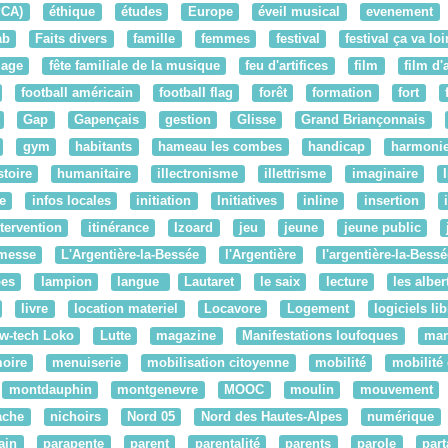
PCA)
éthique
études
Europe
éveil musical
evenement
ab
Faits divers
famille
femmes
festival
festival ça va loi
lage
fête familiale de la musique
feu d'artifices
film
film d
football américain
football flag
forêt
formation
fort
Gap
Gapençais
gestion
Glisse
Grand Briançonnais
gym
habitants
hameau les combes
handicap
harmoni
stoire
humanitaire
illectronisme
illettrisme
imaginaire
re
infos locales
initiation
Initiatives
inline
insertion
ntervention
itinérance
Izoard
jeu
jeune
jeune public
messe
L'Argentière-la-Bessée
l'Argentière
l'argentière-la-Bessé
pes
lampion
langue
Lautaret
le saix
lecture
les alber
livre
location materiel
Locavore
Logement
logiciels li
w-tech Loko
Lutte
magazine
Manifestations loufoques
mar
oire
menuiserie
mobilisation citoyenne
mobilité
mobilité
montdauphin
montgenevre
MOOC
moulin
mouvement
ache
nichoirs
Nord 05
Nord des Hautes-Alpes
numérique
ain
parapente
parent
parentalité
parents
parole
par