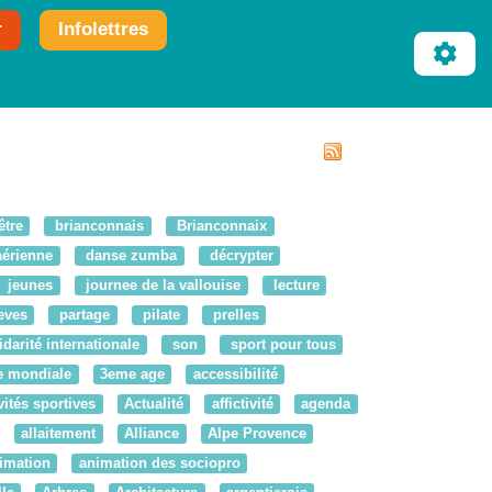
r
Infolettres
être
brianconnais
Brianconnaix
érienne
danse zumba
décrypter
jeunes
journee de la vallouise
lecture
eves
partage
pilate
prelles
idarité internationale
son
sport pour tous
e mondiale
3eme age
accessibilité
vités sportives
Actualité
affictivité
agenda
allaitement
Alliance
Alpe Provence
imation
animation des sociopro