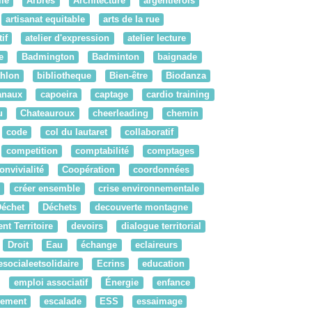
le
Arbres
Architecture
argentierois
artisanat equitable
arts de la rue
if
atelier d'expression
atelier lecture
e
Badmington
Badminton
baignade
thlon
bibliotheque
Bien-être
Biodanza
anaux
capoeira
captage
cardio training
u
Chateauroux
cheerleading
chemin
code
col du lautaret
collaboratif
competition
comptabilité
comptages
onvivialité
Coopération
coordonnées
créer ensemble
crise environnementale
Déchet
Déchets
decouverte montagne
t Territoire
devoirs
dialogue territorial
Droit
Eau
échange
eclaireurs
socialeetsolidaire
Ecrins
education
emploi associatif
Énergie
enfance
pement
escalade
ESS
essaimage