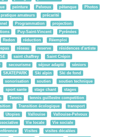
ue
peinture
Pelvoux
pétanque
Photos
pratique amateurs
précarité
nnel
Programmation
projection
tions
Puy-Saint-Vincent
Pyrénées
Redon
réduction
Réemploi
repas
réseau
reserve
résidences d'artiste
RSE
saint chaffrey
Saint Crépin
r
secourisme
séjour adapté
séniors
SKATEPARK
Ski alpin
Ski de fond
sonorisation
soutien
soutien technique
sport sante
stage chant
stages
s
Tennis
tennis guillestre competition
sition
Transition écologique
transport
Utopies
Vallouise
Vallouise-Pelvoux
ssociative
Vie locale
Vie sociale
onférence
Visites
visites décalées