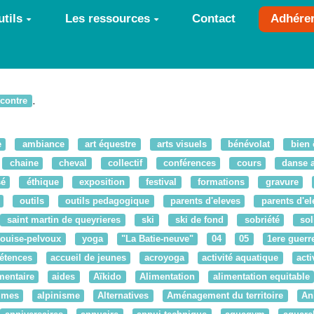
tils
Les ressources
Contact
Adhére
.
ncontre
e
ambiance
art équestre
arts visuels
bénévolat
bien 
chaine
cheval
collectif
conférences
cours
danse a
sé
éthique
exposition
festival
formations
gravure
outils
outils pedagogique
parents d'eleves
parents d'el
saint martin de queyrieres
ski
ski de fond
sobriété
sol
louise-pelvoux
yoga
"La Batie-neuve"
04
05
1ere guerr
étences
accueil de jeunes
acroyoga
activité aquatique
acti
mentaire
aides
Aïkido
Alimentation
alimentation equitable
times
alpinisme
Alternatives
Aménagement du territoire
An