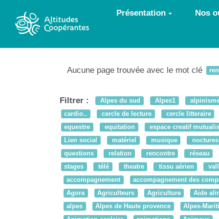
Aller au contenu principal
Présentation
Nos ou
Aucune page trouvée avec le mot clé
re
Filtrer :
Alpes du sud
Alpes1
alpinism
cardio..
cercle de lecture
cercle litteraire
equestre
equitation
espace creatif mutuali
Lien social
matériel
musique
noctures
questions
relation
rencontre
réseau
stages
télé
theatre
tissu aérien
val
accompagnement
accompagnement des comp
Agora
Agriculteurs
Agriculture
Aide ali
alpes
Alpes de Haute provence
Alpes-Mari