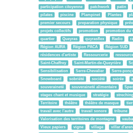
participation citoyenne
patchwork
patin
pilates
piscine
Plampinet
Plantes
pl
premier secours
preparation physique
prév
projets collectifs
promotion
promotion du 
quartier
Queyras
quyrasflex
Radio
r
Région AURA
Région PACA
Région SUD
résidences d'artiste
Ressourcerie
ressourc
Saint-Chaffrey
Saint-Martin-de-Queyrière
Sc
Sensibilisation
Serre-Chevalier
Serre-ponç
Snowboard
sobriété
société
soirée
souveraineté
souveraineté alimentaire
Spec
stages chant et musique
stratégie
strechin
Territoire
théâtre
théâtre de masque
tier
travail avec l'autre
travail sonore
tribune
Valorisation des territoires de montagne
vaub
Vieux papiers
vigne
village
villar d'aren