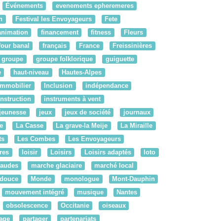
Événements
evenements epheremeres
n
Festival les Envoyageurs
Fete
'animation
financement
fitness
Fleurs
four banal
français
France
Freissinières
groupe
groupe folklorique
guiguette
e
haut-niveau
Hautes-Alpes
Immobilier
Inclusion
indépendance
instruction
instruments à vent
jeunesse
jeux
jeux de société
journaux
e
La Casse
La grave-la Meije
La Miraille
ts
Les Combes
Les Envoyageurs
bres
loisir
Loisirs
Loisirs adaptés
loto
audes
marche glaciaire
marché local
 douce
Monde
monologue
Mont-Dauphin
mouvement intégré
musique
Nantes
obsolescence
Occitanie
oiseaux
tage
partager
partenariats