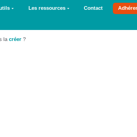
tils
Les ressources
Contact
Adhére
s la
créer
?