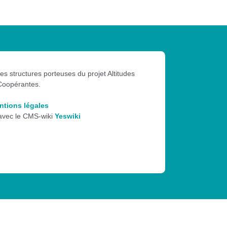
les structures porteuses du projet Altitudes
Coopérantes.
ntions légales
 avec le CMS-wiki
Yeswiki