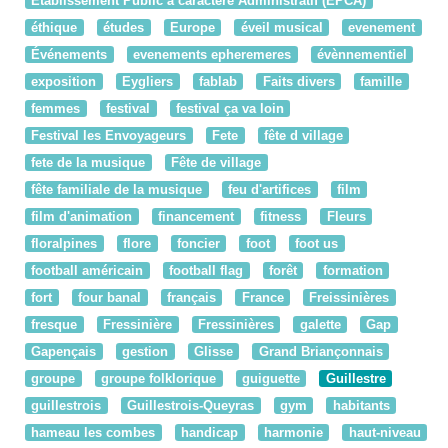
Etablissement Public à caractère Administratif (EPCA)
éthique
études
Europe
éveil musical
evenement
Événements
evenements epheremeres
évènnementiel
exposition
Eygliers
fablab
Faits divers
famille
femmes
festival
festival ça va loin
Festival les Envoyageurs
Fete
fête d village
fete de la musique
Fête de village
fête familiale de la musique
feu d'artifices
film
film d'animation
financement
fitness
Fleurs
floralpines
flore
foncier
foot
foot us
football américain
football flag
forêt
formation
fort
four banal
français
France
Freissinières
fresque
Fressinière
Fressinières
galette
Gap
Gapençais
gestion
Glisse
Grand Briançonnais
groupe
groupe folklorique
guiguette
Guillestre
guillestrois
Guillestrois-Queyras
gym
habitants
hameau les combes
handicap
harmonie
haut-niveau