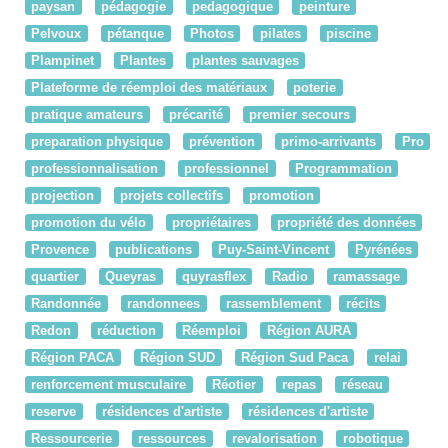
paysan
pédagogie
pedagogique
peinture
Pelvoux
pétanque
Photos
pilates
piscine
Plampinet
Plantes
plantes sauvages
Plateforme de réemploi des matériaux
poterie
pratique amateurs
précarité
premier secours
preparation physique
prévention
primo-arrivants
Pro
professionnalisation
professionnel
Programmation
projection
projets collectifs
promotion
promotion du vélo
propriétaires
propriété des données
Provence
publications
Puy-Saint-Vincent
Pyrénées
quartier
Queyras
quyrasflex
Radio
ramassage
Randonnée
randonnees
rassemblement
récits
Redon
réduction
Réemploi
Région AURA
Région PACA
Région SUD
Région Sud Paca
relai
renforcement musculaire
Réotier
repas
réseau
reserve
résidences d'artiste
résidences d'artiste
Ressourcerie
ressources
revalorisation
robotique