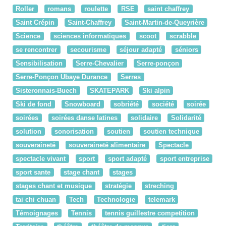
Roller
romans
roulette
RSE
saint chaffrey
Saint Crépin
Saint-Chaffrey
Saint-Martin-de-Queyrière
Science
sciences informatiques
scoot
scrabble
se rencontrer
secourisme
séjour adapté
séniors
Sensibilisation
Serre-Chevalier
Serre-ponçon
Serre-Ponçon Ubaye Durance
Serres
Sisteronnais-Buech
SKATEPARK
Ski alpin
Ski de fond
Snowboard
sobriété
société
soirée
soirées
soirées danse latines
solidaire
Solidarité
solution
sonorisation
soutien
soutien technique
souveraineté
souveraineté alimentaire
Spectacle
spectacle vivant
sport
sport adapté
sport entreprise
sport sante
stage chant
stages
stages chant et musique
stratégie
streching
tai chi chuan
Tech
Technologie
telemark
Témoignages
Tennis
tennis guillestre competition