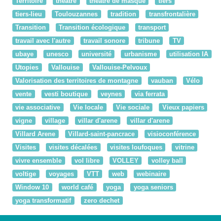
Territoire
théâtre
théâtre de masque
tiers
tiers-lieu
Toulouzannes
tradition
transfrontalière
Transition
Transition écologique
transport
travail avec l'autre
travail sonore
tribune
TV
ubaye
unesco
université
urbanisme
utilisation IA
Utopies
Vallouise
Vallouise-Pelvoux
Valorisation des territoires de montagne
vauban
Vélo
vente
vesti boutique
veynes
via ferrata
vie associative
Vie locale
Vie sociale
Vieux papiers
vigne
village
villar d'arene
villar d'arene
Villard Arene
Villard-saint-pancrace
visioconférence
Visites
visites décalées
visites loufoques
vitrine
vivre ensemble
vol libre
VOLLEY
volley ball
voltige
voyages
VTT
web
webinaire
Window 10
world café
yoga
yoga seniors
yoga transformatif
zero dechet