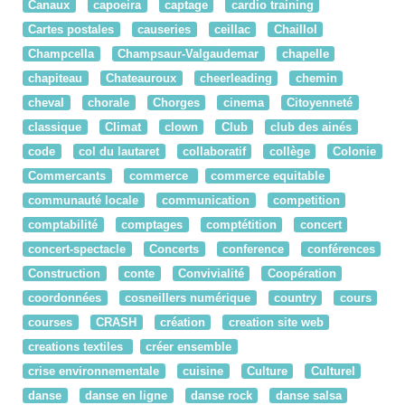
Canaux
capoeira
captage
cardio training
Cartes postales
causeries
ceillac
Chaillol
Champcella
Champsaur-Valgaudemar
chapelle
chapiteau
Chateauroux
cheerleading
chemin
cheval
chorale
Chorges
cinema
Citoyenneté
classique
Climat
clown
Club
club des ainés
code
col du lautaret
collaboratif
collège
Colonie
Commercants
commerce
commerce equitable
communauté locale
communication
competition
comptabilité
comptages
comptétition
concert
concert-spectacle
Concerts
conference
conférences
Construction
conte
Convivialité
Coopération
coordonnées
cosneillers numérique
country
cours
courses
CRASH
création
creation site web
creations textiles
créer ensemble
crise environnementale
cuisine
Culture
Culturel
danse
danse en ligne
danse rock
danse salsa