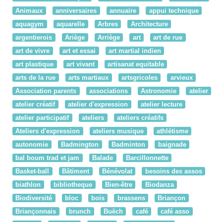
Animaux
anniversaires
annuaire
appui technique
aquagym
aquarelle
Arbres
Architecture
argentierois
Ariège
Arriège
art
art de rue
art de vivre
art et essai
art martial indien
art plastique
art vivant
artisanat equitable
arts de la rue
arts martiaux
artsgricoles
arvieux
Association parents
associations
Astronomie
atelier
atelier créatif
atelier d'expression
atelier lecture
atelier participatif
ateliers
ateliers créatifs
Ateliers d'expression
ateliers musique
athlétisme
autonomie
Badmington
Badminton
baignade
bal boum trad et jam
Balade
Barcillonnette
Basket-ball
Bâtiment
Bénévolat
besoins des assos
biathlon
bibliotheque
Bien-être
Biodanza
Biodiversité
bloc
bois
brassens
Briançon
Briançonnais
brunch
Buëch
café
café asso