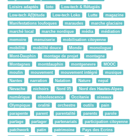
Loisirs adaptés
loto
Low-tech & Réfugiés
Low-tech A(l)titude
Low-tech Loko
Lutte
magazine
Manifestations loufoques
maraudes
marche glaciaire
marché local
marche nordique
média
médiation
memoire
menuiserie
mobilisation citoyenne
mobilité
mobilité douce
Monde
monologue
Mont-Dauphin
montage de projet
montagne
Montagnes
montdauphin
montgenevre
MOOC
moulin
mouvement
mouvement intégré
musique
Nantes
narration
Natation
Nature
nepal
Nevache
nichoirs
Nord 05
Nord des Hautes-Alpes
numérique
obsolescence
Occitanie
oiseaux
Olympique
oralité
orchestre
outils
pain
parapente
parent
parentalité
parents
parole
partage
partager
partenariats
participation citoyenne
patchwork
patin
patrimoine
Pays des Ecrins