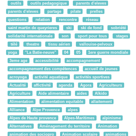
outils
outils pedagogique
parents d'eleves
parents d'eleves
partage
pilate
prelles
questions
relation
rencontre
réseau
saint martin de queyrieres
ski
ski de fond
sobriété
solidarité internationale
son
sport pour tous
stages
télé
theatre
tissu aérien
vallouise-pelvoux
yoga
"La Batie-neuve"
04
05
1ere guerre mondiale
3eme age
accessibilité
accompagnement
accompagnement des compétences
accueil de jeunes
acroyoga
activité aquatique
activités sportives
Actualité
affictivité
agenda
Agora
Agriculteurs
Agriculture
Aide alimentaire
aides
Aïkido
Alimentation
alimentation equitable
allaitement
Alliance
Alpe Provence
alpes
Alpes de Haute provence
Alpes-Maritimes
alpinisme
Alternatives
Aménagement du territoire
Animation
animation des sociopro
Animation scolaire
animations