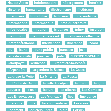
Hautes-Alpes
hebdomadaire
hébergement
héré'zik
Histoire
humanitaire
illectronisme
illettrisme
imaginaire
Immobilier
Inclusion
indépendance
Informations
informatique
Infos du territoire
infos locales
initiation
Initiatives
inline
insertion
instruction
instruments à vent
intelligence collective
intergénérationnel
Intervention
itinérance
Izoard
jeu
jeune
jeune public
jeunesse
jeux
jeux de société
journaux
judo
JUSTICE SOCIALE
kalaripayat
kermesse
L'Argentière-la-Bessée
l'Argentière
l'argentière-la-Bessée
La Casse
La grave-la Meije
La Miraille
La Passa
La Roche de Rame
la salle les alpes
lampion
langue
Lautaret
le saix
lecture
les alberts
Les Combes
Les Envoyageurs
Les Vigneaux
lieu
line danse
litterature
livre
location materiel
Locavore
Logement
logiciels libres
loisir
Loisirs