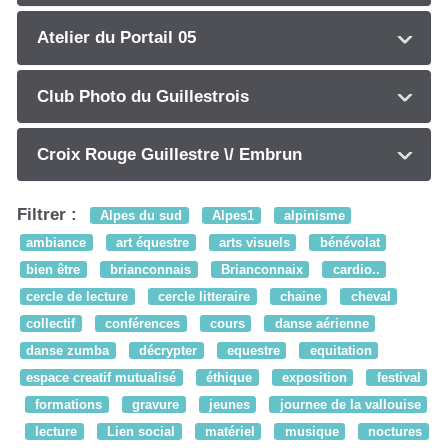
Atelier du Portail 05
Club Photo du Guillestrois
Croix Rouge Guillestre \/ Embrun
Filtrer :
Alpes du sud
Alpes1
alpinisme
ambiance
art équestre
arts visuels
bénévolat
bien être
brianconnais
Brianconnaix
cardio..
cercle de lecture
cercle litteraire
chaine
cheval
collectif
conférences
cours
danse aérienne
danse zumba
décrypter
equestre
equitation
espace creatif mutualisé
éthique
exposition
festival
formations
gravure
jeunes
journee de la vallouise
lecture
Lien social
matériel
musique
noctures