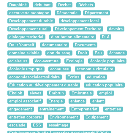
Dauphiné
debutant
Déchet
Déchets
decouverte montagne
Démocratie
Département
Développement durable
développement local
Développement rural
Développement Territoire
devoirs
dialogue territorial
distribution alimentaire
DLA
Do It Yourself
documentaire
Documents
domaine skiable
don du sang
Droit
Eau
échange
eclaireurs
éco-aventure
Ecologie
écologie populaire
écologie utopique
ecomusee
economie circulaire
economiesocialeetsolidaire
Ecrins
education
Éducation au développement durable
education populaire
Ekolok
eleves
Embrun
Embrunais
emploi
emploi associatif
Énergie
enfance
enfant
engagement
entrainement
Entreprenariat
entretien
entretien corporel
Environnement
Equipement
escalade
ESS
essaimage