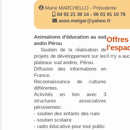
Marie MARCHELLO - Présidente
04 92 21 38 14 - 06 01 91 10 78
asso.melgar@yahoo.fr
Animations d'éducation au sud
Offres
andin Pérou
l'espa
Soutien de la réalisation de
projets de développement sur les
Il n'y a au
plateaux sud andins, Pérou.
Diffusion des informations en
France.
Reconnaissance de cultures
différentes.
Activités en lien avec 3
structures associatives
péruviennes:
- soutien des enfants des rues
- soutien scolaire
- radio éducative pour tout public