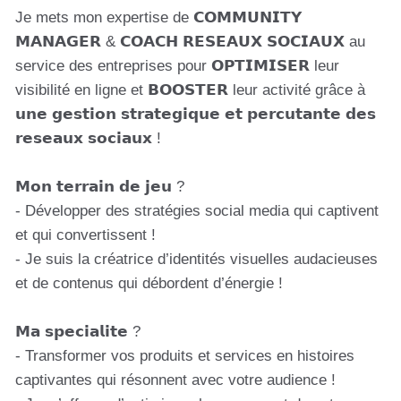
Je mets mon expertise de 𝗖𝗢𝗠𝗠𝗨𝗡𝗜𝗧𝗬
𝗠𝗔𝗡𝗔𝗚𝗘𝗥 & 𝗖𝗢𝗔𝗖𝗛 𝗥𝗘𝗦𝗘𝗔𝗨𝗫 𝗦𝗢𝗖𝗜𝗔𝗨𝗫 au
service des entreprises pour 𝗢𝗣𝗧𝗜𝗠𝗜𝗦𝗘𝗥 leur
visibilité en ligne et 𝗕𝗢𝗢𝗦𝗧𝗘𝗥 leur activité grâce à
𝘂𝗻𝗲 𝗴𝗲𝘀𝘁𝗶𝗼𝗻 𝘀𝘁𝗿𝗮𝘁𝗲𝗴𝗶𝗾𝘂𝗲 𝗲𝘁 𝗽𝗲𝗿𝗰𝘂𝘁𝗮𝗻𝘁𝗲 𝗱𝗲𝘀
𝗿𝗲𝘀𝗲𝗮𝘂𝘅 𝘀𝗼𝗰𝗶𝗮𝘂𝘅 !
𝗠𝗼𝗻 𝘁𝗲𝗿𝗿𝗮𝗶𝗻 𝗱𝗲 𝗷𝗲𝘂 ?
- Développer des stratégies social media qui captivent
et qui convertissent !
- Je suis la créatrice d’identités visuelles audacieuses
et de contenus qui débordent d’énergie !
𝗠𝗮 𝘀𝗽𝗲𝗰𝗶𝗮𝗹𝗶𝘁𝗲 ?
- Transformer vos produits et services en histoires
captivantes qui résonnent avec votre audience !