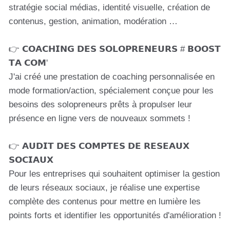
stratégie social médias, identité visuelle, création de
contenus, gestion, animation, modération …
👉 𝗖𝗢𝗔𝗖𝗛𝗜𝗡𝗚 𝗗𝗘𝗦 𝗦𝗢𝗟𝗢𝗣𝗥𝗘𝗡𝗘𝗨𝗥𝗦 # 𝗕𝗢𝗢𝗦𝗧
𝗧𝗔 𝗖𝗢𝗠'
J'ai créé une prestation de coaching personnalisée en
mode formation/action, spécialement conçue pour les
besoins des solopreneurs prêts à propulser leur
présence en ligne vers de nouveaux sommets !
👉 𝗔𝗨𝗗𝗜𝗧 𝗗𝗘𝗦 𝗖𝗢𝗠𝗣𝗧𝗘𝗦 𝗗𝗘 𝗥𝗘𝗦𝗘𝗔𝗨𝗫
𝗦𝗢𝗖𝗜𝗔𝗨𝗫
Pour les entreprises qui souhaitent optimiser la gestion
de leurs réseaux sociaux, je réalise une expertise
complète des contenus pour mettre en lumière les
points forts et identifier les opportunités d'amélioration !