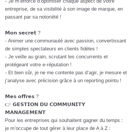
- Je m’efforce d’optimiser chaque aspect de votre
entreprise, de sa visibilité à son image de marque, en
passant par sa notoriété !
𝗠𝗼𝗻 𝘀𝗲𝗰𝗿𝗲𝘁 ?
- Animer une communauté avec passion, convertissant
de simples spectateurs en clients fidèles !
- Je veille au grain, scrutant les concurrents et
protégeant votre e-réputation !
- Et bien sûr, je ne me contente pas d’agir, je mesure et
j’analyse avec précision grâce à un reporting pointu !
𝗠𝗲𝘀 𝗼𝗳𝗳𝗿𝗲𝘀 ?
👉 𝗚𝗘𝗦𝗧𝗜𝗢𝗡 𝗗𝗨 𝗖𝗢𝗠𝗠𝗨𝗡𝗜𝗧𝗬
𝗠𝗔𝗡𝗔𝗚𝗘𝗠𝗘𝗡𝗧
Pour les entreprises qui souhaitent gagner du temps :
je m’occupe de tout gérer à leur place de A à Z :