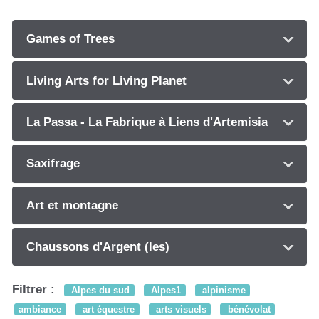
Games of Trees
Living Arts for Living Planet
La Passa - La Fabrique à Liens d'Artemisia
Saxifrage
Art et montagne
Chaussons d'Argent (les)
Filtrer :
Alpes du sud
Alpes1
alpinisme
ambiance
art équestre
arts visuels
bénévolat