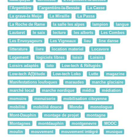
l'Argentière
l'argentière-la-Bessée
La Casse
La grave-la Meije
La Miraille
La Passa
La Roche de Rame
la salle les alpes
lampion
langue
Lautaret
le saix
lecture
les alberts
Les Combes
Les Envoyageurs
Les Vigneaux
lieu
line danse
litterature
livre
location materiel
Locavore
Logement
logiciels libres
loisir
Loisirs
Loisirs adaptés
loto
Low-tech & Réfugiés
Low-tech A(l)titude
Low-tech Loko
Lutte
magazine
Manifestations loufoques
maraudes
marche glaciaire
marché local
marche nordique
média
médiation
memoire
menuiserie
mobilisation citoyenne
mobilité
mobilité douce
Monde
monologue
Mont-Dauphin
montage de projet
montagne
Montagnes
montdauphin
montgenevre
MOOC
moulin
mouvement
mouvement intégré
musique