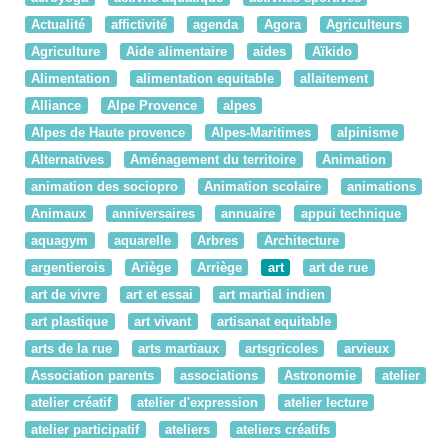
Actualité
affictivité
agenda
Agora
Agriculteurs
Agriculture
Aide alimentaire
aides
Aïkido
Alimentation
alimentation equitable
allaitement
Alliance
Alpe Provence
alpes
Alpes de Haute provence
Alpes-Maritimes
alpinisme
Alternatives
Aménagement du territoire
Animation
animation des sociopro
Animation scolaire
animations
Animaux
anniversaires
annuaire
appui technique
aquagym
aquarelle
Arbres
Architecture
argentierois
Ariège
Arriège
art
art de rue
art de vivre
art et essai
art martial indien
art plastique
art vivant
artisanat equitable
arts de la rue
arts martiaux
artsgricoles
arvieux
Association parents
associations
Astronomie
atelier
atelier créatif
atelier d'expression
atelier lecture
atelier participatif
ateliers
ateliers créatifs