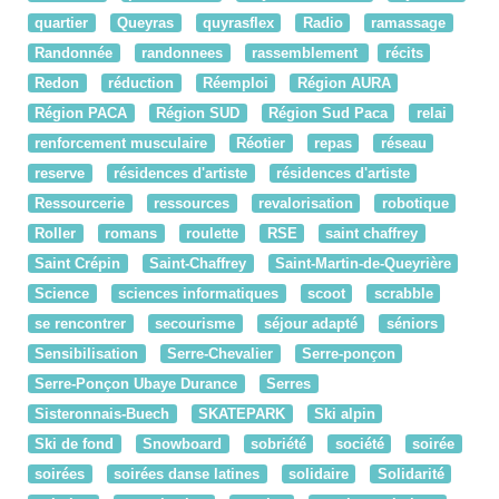
quartier
Queyras
quyrasflex
Radio
ramassage
Randonnée
randonnees
rassemblement
récits
Redon
réduction
Réemploi
Région AURA
Région PACA
Région SUD
Région Sud Paca
relai
renforcement musculaire
Réotier
repas
réseau
reserve
résidences d'artiste
résidences d'artiste
Ressourcerie
ressources
revalorisation
robotique
Roller
romans
roulette
RSE
saint chaffrey
Saint Crépin
Saint-Chaffrey
Saint-Martin-de-Queyrière
Science
sciences informatiques
scoot
scrabble
se rencontrer
secourisme
séjour adapté
séniors
Sensibilisation
Serre-Chevalier
Serre-ponçon
Serre-Ponçon Ubaye Durance
Serres
Sisteronnais-Buech
SKATEPARK
Ski alpin
Ski de fond
Snowboard
sobriété
société
soirée
soirées
soirées danse latines
solidaire
Solidarité