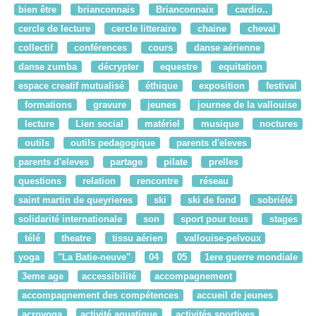
bien être
brianconnais
Brianconnaix
cardio..
cercle de lecture
cercle litteraire
chaine
cheval
collectif
conférences
cours
danse aérienne
danse zumba
décrypter
equestre
equitation
espace creatif mutualisé
éthique
exposition
festival
formations
gravure
jeunes
journee de la vallouise
lecture
Lien social
matériel
musique
noctures
outils
outils pedagogique
parents d'eleves
parents d'eleves
partage
pilate
prelles
questions
relation
rencontre
réseau
saint martin de queyrieres
ski
ski de fond
sobriété
solidarité internationale
son
sport pour tous
stages
télé
theatre
tissu aérien
vallouise-pelvoux
yoga
"La Batie-neuve"
04
05
1ere guerre mondiale
3eme age
accessibilité
accompagnement
accompagnement des compétences
accueil de jeunes
acroyoga
activité aquatique
activités sportives