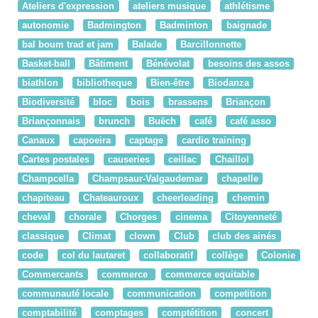
Ateliers d'expression
ateliers musique
athlétisme
autonomie
Badmington
Badminton
baignade
bal boum trad et jam
Balade
Barcillonnette
Basket-ball
Bâtiment
Bénévolat
besoins des assos
biathlon
bibliotheque
Bien-être
Biodanza
Biodiversité
bloc
bois
brassens
Briançon
Briançonnais
brunch
Buëch
café
café asso
Canaux
capoeira
captage
cardio training
Cartes postales
causeries
ceillac
Chaillol
Champcella
Champsaur-Valgaudemar
chapelle
chapiteau
Chateauroux
cheerleading
chemin
cheval
chorale
Chorges
cinema
Citoyenneté
classique
Climat
clown
Club
club des ainés
code
col du lautaret
collaboratif
collège
Colonie
Commercants
commerce
commerce equitable
communauté locale
communication
competition
comptabilité
comptages
comptétition
concert