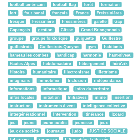
football américain
football flag
forêt
formation
fort
four banal
français
France
Freissinières
fresque
Fressinière
Fressinières
galette
Gap
Gapençais
gestion
Glisse
Grand Briançonnais
groupe
groupe folklorique
guiguette
Guillestre
guillestrois
Guillestrois-Queyras
gym
habitants
hameau les combes
handicap
harmonie
haut-niveau
Hautes-Alpes
hebdomadaire
hébergement
héré'zik
Histoire
humanitaire
illectronisme
illettrisme
imaginaire
Immobilier
Inclusion
indépendance
Informations
informatique
Infos du territoire
infos locales
initiation
Initiatives
inline
insertion
instruction
instruments à vent
intelligence collective
intergénérationnel
Intervention
itinérance
Izoard
jeu
jeune
jeune public
jeunesse
jeux
jeux de société
journaux
judo
JUSTICE SOCIALE
kalaripayat
kermesse
L'Argentière-la-Bessée