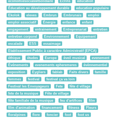
economiesocialeetsolidaire
Ecrins
education
Éducation au développement durable
education populaire
Ekolok
eleves
Embrun
Embrunais
emploi
emploi associatif
Énergie
enfance
enfant
engagement
entrainement
Entreprenariat
entretien
entretien corporel
Environnement
Equipement
escalade
ESS
essaimage
Etablissement Public à caractère Administratif (EPCA)
éthique
études
Europe
éveil musical
evenement
Événements
evenements epheremeres
évènnementiel
exposition
Eygliers
fablab
Faits divers
famille
femmes
festival
festival ça va loin
Festival les Envoyageurs
Fete
fête d village
fete de la musique
Fête de village
fête familiale de la musique
feu d'artifices
film
film d'animation
financement
fitness
Fleurs
floralpines
flore
foncier
foot
foot us