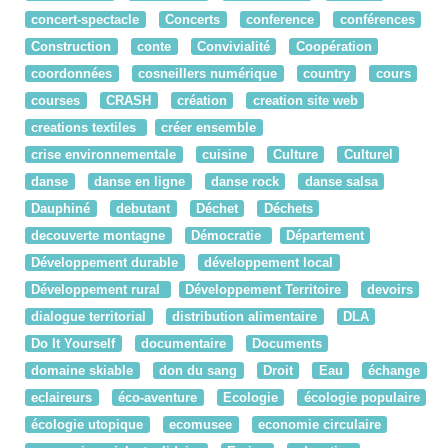
concert-spectacle
Concerts
conference
conférences
Construction
conte
Convivialité
Coopération
coordonnées
cosneillers numérique
country
cours
courses
CRASH
création
creation site web
creations textiles
créer ensemble
crise environnementale
cuisine
Culture
Culturel
danse
danse en ligne
danse rock
danse salsa
Dauphiné
debutant
Déchet
Déchets
decouverte montagne
Démocratie
Département
Développement durable
développement local
Développement rural
Développement Territoire
devoirs
dialogue territorial
distribution alimentaire
DLA
Do It Yourself
documentaire
Documents
domaine skiable
don du sang
Droit
Eau
échange
eclaireurs
éco-aventure
Ecologie
écologie populaire
écologie utopique
ecomusee
economie circulaire