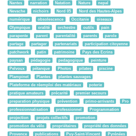
Nantes
narration
Natation
Nature
nepal
Nevache
nichoirs
Nord 05
Nord des Hautes-Alpes
numérique
obsolescence
Occitanie
oiseaux
Olympique
oralité
orchestre
outils
pain
parapente
parent
parentalité
parents
parole
partage
partager
partenariats
participation citoyenne
patchwork
patin
patrimoine
Pays des Ecrins
paysan
pédagogie
pedagogique
peinture
Pelvoux
pétanque
Photos
pilates
piscine
Plampinet
Plantes
plantes sauvages
Plateforme de réemploi des matériaux
poterie
pratique amateurs
précarité
premier secours
preparation physique
prévention
primo-arrivants
Pro
professionnalisation
professionnel
Programmation
projection
projets collectifs
promotion
promotion du vélo
propriétaires
propriété des données
Provence
publications
Puy-Saint-Vincent
Pyrénées