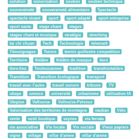
solution
sonorisation
soutien
soutien technique
souveraineté
souveraineté alimentaire
Spectacle
spectacle vivant
sport
sport adapté
sport entreprise
sport sante
stage chant
stages
stages chant et musique
stratégie
streching
tai chi chuan
Tech
Technologie
telemark
Témoignages
Tennis
tennis guillestre competition
Territoire
théâtre
théâtre de masque
tiers
tiers-lieu
Toulouzannes
tradition
transfrontalière
Transition
Transition écologique
transport
travail avec l'autre
travail sonore
tribune
TV
ubaye
unesco
université
urbanisme
utilisation IA
Utopies
Vallouise
Vallouise-Pelvoux
Valorisation des territoires de montagne
vauban
Vélo
vente
vesti boutique
veynes
via ferrata
vie associative
Vie locale
Vie sociale
Vieux papiers
vigne
village
villar d'arene
villar d'arene