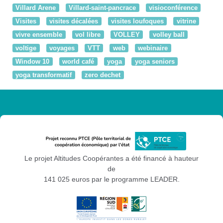
Villard Arene
Villard-saint-pancrace
visioconférence
Visites
visites décalées
visites loufoques
vitrine
vivre ensemble
vol libre
VOLLEY
volley ball
voltige
voyages
VTT
web
webinaire
Window 10
world café
yoga
yoga seniors
yoga transformatif
zero dechet
Le projet Altitudes Coopérantes a été financé à hauteur
de
141 025 euros par le programme LEADER.