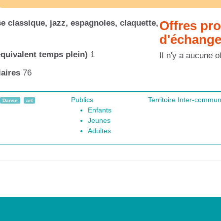
 classique, jazz, espagnoles, claquette,
Offres pr
d'échang
quivalent temps plein)
1
Il n'y a aucune o
aires
76
Publics
Territoire Inter-comm
Danse
art
Enfants
Jeunes
Adultes