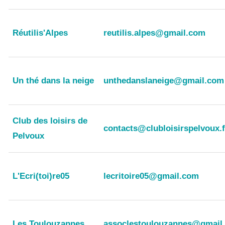
Réutilis'Alpes
reutilis.alpes@gmail.com
Un thé dans la neige
unthedanslaneige@gmail.com
Club des loisirs de
contacts@clubloisirspelvoux.f
Pelvoux
L'Ecri(toi)re05
lecritoire05@gmail.com
Les Toulouzannes
assoclestoulouzannes@gmail