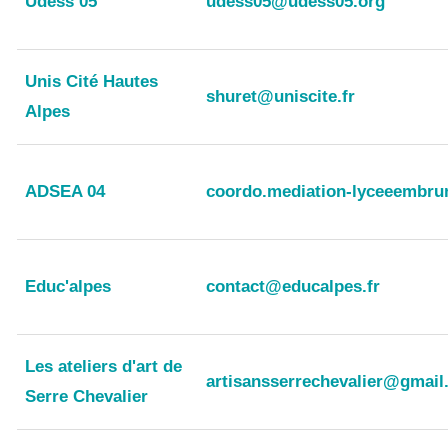
Udess 05
udess05@udess05.org
Unis Cité Hautes
shuret@uniscite.fr
Alpes
ADSEA 04
coordo.mediation-lyceeembru
Educ'alpes
contact@educalpes.fr
Les ateliers d'art de
artisansserrechevalier@gmai
Serre Chevalier