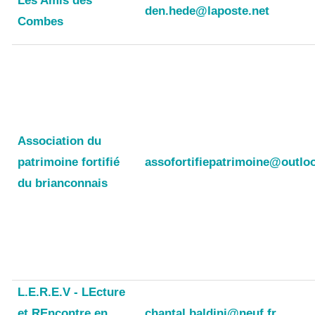
Les Amis des
den.hede@laposte.net
Combes
Association du
patrimoine fortifié
assofortifiepatrimoine@outloo
du brianconnais
L.E.R.E.V - LEcture
et REncontre en
chantal.baldini@neuf.fr