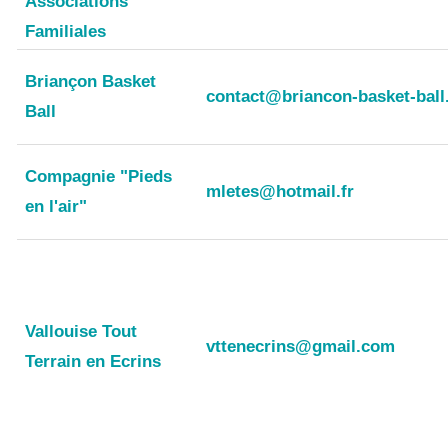
Associations
Familiales
Briançon Basket
contact@briancon-basket-bal
Ball
Compagnie "Pieds
mletes@hotmail.fr
en l'air"
Vallouise Tout
vttenecrins@gmail.com
Terrain en Ecrins