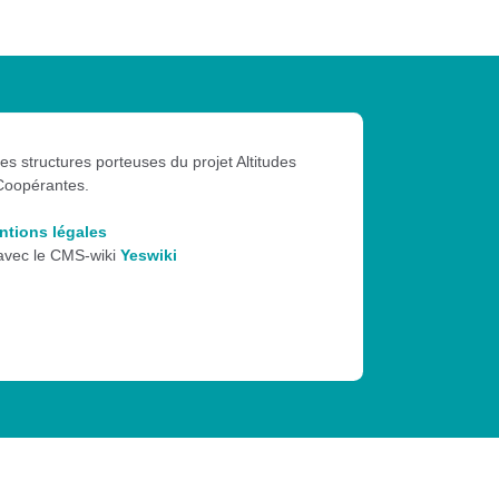
les structures porteuses du projet Altitudes
Coopérantes.
ntions légales
 avec le CMS-wiki
Yeswiki