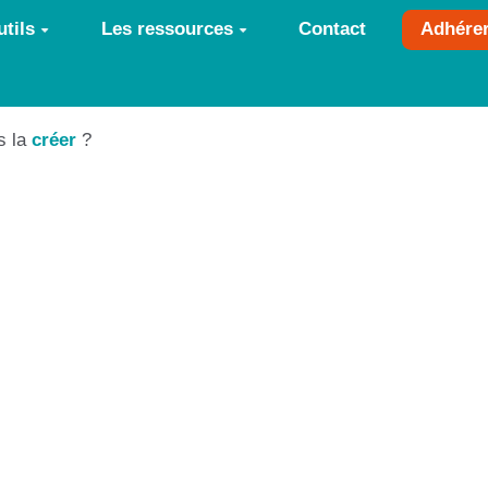
tils
Les ressources
Contact
Adhére
s la
créer
?