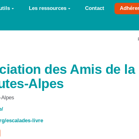
tils
Les ressources
Contact
Adhére
iation des Amis de l
utes-Alpes
-Alpes
e/
rg/escalades-livre