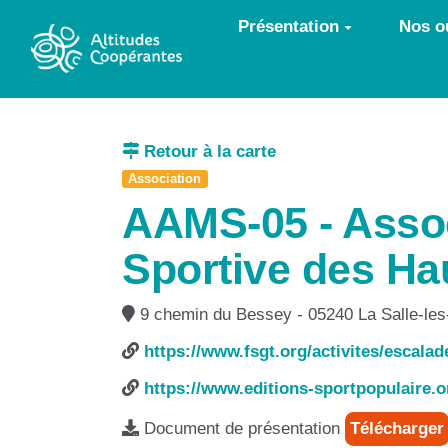
Aller au contenu principal
Présentation
Nos ou
Retour à la carte
Association
AAMS-05 - Assoc
Sportive des Ha
9 chemin du Bessey - 05240 La Salle-les
https://www.fsgt.org/activites/escalad
https://www.editions-sportpopulaire.o
Document de présentation
Télécharger