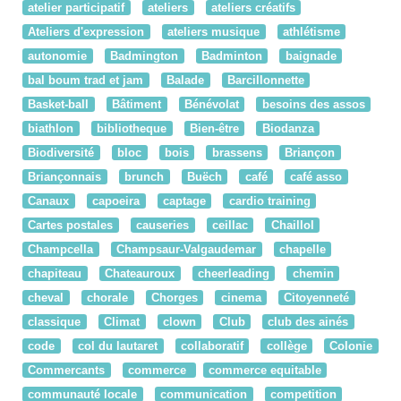
atelier participatif
ateliers
ateliers créatifs
Ateliers d'expression
ateliers musique
athlétisme
autonomie
Badmington
Badminton
baignade
bal boum trad et jam
Balade
Barcillonnette
Basket-ball
Bâtiment
Bénévolat
besoins des assos
biathlon
bibliotheque
Bien-être
Biodanza
Biodiversité
bloc
bois
brassens
Briançon
Briançonnais
brunch
Buëch
café
café asso
Canaux
capoeira
captage
cardio training
Cartes postales
causeries
ceillac
Chaillol
Champcella
Champsaur-Valgaudemar
chapelle
chapiteau
Chateauroux
cheerleading
chemin
cheval
chorale
Chorges
cinema
Citoyenneté
classique
Climat
clown
Club
club des ainés
code
col du lautaret
collaboratif
collège
Colonie
Commercants
commerce
commerce equitable
communauté locale
communication
competition