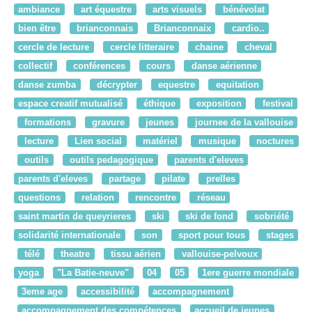
ambiance
art équestre
arts visuels
bénévolat
bien être
brianconnais
Brianconnaix
cardio..
cercle de lecture
cercle litteraire
chaine
cheval
collectif
conférences
cours
danse aérienne
danse zumba
décrypter
equestre
equitation
espace creatif mutualisé
éthique
exposition
festival
formations
gravure
jeunes
journee de la vallouise
lecture
Lien social
matériel
musique
noctures
outils
outils pedagogique
parents d'eleves
parents d'eleves
partage
pilate
prelles
questions
relation
rencontre
réseau
saint martin de queyrieres
ski
ski de fond
sobriété
solidarité internationale
son
sport pour tous
stages
télé
theatre
tissu aérien
vallouise-pelvoux
yoga
"La Batie-neuve"
04
05
1ere guerre mondiale
3eme age
accessibilité
accompagnement
accompagnement des compétences
accueil de jeunes