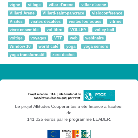
vigne
village
villar d'arene
villar d'arene
Villard Arene
Villard-saint-pancrace
visioconférence
Visites
visites décalées
visites loufoques
vitrine
vivre ensemble
vol libre
VOLLEY
volley ball
voltige
voyages
VTT
web
webinaire
Window 10
world café
yoga
yoga seniors
yoga transformatif
zero dechet
Le projet Altitudes Coopérantes a été financé à hauteur
de
141 025 euros par le programme LEADER.