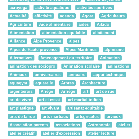
acroyoga
activité aquatique
activités sportives
Actualité
affictivité
agenda
Agora
Agriculteurs
Agriculture
Aide alimentaire
aides
Aïkido
Alimentation
alimentation equitable
allaitement
Alliance
Alpe Provence
alpes
Alpes de Haute provence
Alpes-Maritimes
alpinisme
Alternatives
Aménagement du territoire
Animation
animation des sociopro
Animation scolaire
animations
Animaux
anniversaires
annuaire
appui technique
aquagym
aquarelle
Arbres
Architecture
argentierois
Ariège
Arriège
art
art de rue
art de vivre
art et essai
art martial indien
art plastique
art vivant
artisanat equitable
arts de la rue
arts martiaux
artsgricoles
arvieux
Association parents
associations
Astronomie
atelier
atelier créatif
atelier d'expression
atelier lecture