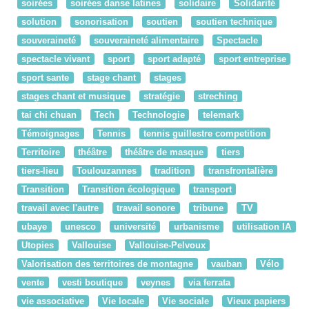
soirées
soirées danse latines
solidaire
Solidarité
solution
sonorisation
soutien
soutien technique
souveraineté
souveraineté alimentaire
Spectacle
spectacle vivant
sport
sport adapté
sport entreprise
sport sante
stage chant
stages
stages chant et musique
stratégie
streching
tai chi chuan
Tech
Technologie
telemark
Témoignages
Tennis
tennis guillestre competition
Territoire
théâtre
théâtre de masque
tiers
tiers-lieu
Toulouzannes
tradition
transfrontalière
Transition
Transition écologique
transport
travail avec l'autre
travail sonore
tribune
TV
ubaye
unesco
université
urbanisme
utilisation IA
Utopies
Vallouise
Vallouise-Pelvoux
Valorisation des territoires de montagne
vauban
Vélo
vente
vesti boutique
veynes
via ferrata
vie associative
Vie locale
Vie sociale
Vieux papiers