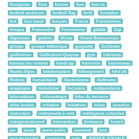
floralpines
flore
foncier
foot
foot us
football américain
football flag
forêt
formation
fort
four banal
français
France
Freissinières
fresque
Fressinière
Fressinières
galette
Gap
Gapençais
gestion
Glisse
Grand Briançonnais
groupe
groupe folklorique
guiguette
Guillestre
guillestrois
Guillestrois-Queyras
gym
habitants
hameau les combes
handicap
harmonie
haut-niveau
Hautes-Alpes
hebdomadaire
hébergement
héré'zik
Histoire
humanitaire
illectronisme
illettrisme
imaginaire
Immobilier
Inclusion
indépendance
Informations
informatique
Infos du territoire
infos locales
initiation
Initiatives
inline
insertion
instruction
instruments à vent
intelligence collective
intergénérationnel
Intervention
itinérance
Izoard
jeu
jeune
jeune public
jeunesse
jeux
jeux de société
journaux
judo
JUSTICE SOCIALE