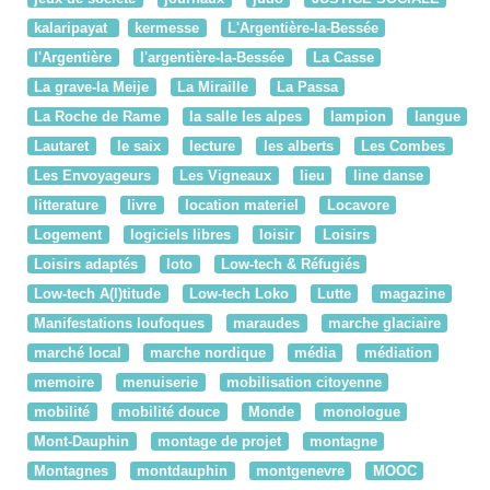
kalaripayat
kermesse
L'Argentière-la-Bessée
l'Argentière
l'argentière-la-Bessée
La Casse
La grave-la Meije
La Miraille
La Passa
La Roche de Rame
la salle les alpes
lampion
langue
Lautaret
le saix
lecture
les alberts
Les Combes
Les Envoyageurs
Les Vigneaux
lieu
line danse
litterature
livre
location materiel
Locavore
Logement
logiciels libres
loisir
Loisirs
Loisirs adaptés
loto
Low-tech & Réfugiés
Low-tech A(l)titude
Low-tech Loko
Lutte
magazine
Manifestations loufoques
maraudes
marche glaciaire
marché local
marche nordique
média
médiation
memoire
menuiserie
mobilisation citoyenne
mobilité
mobilité douce
Monde
monologue
Mont-Dauphin
montage de projet
montagne
Montagnes
montdauphin
montgenevre
MOOC