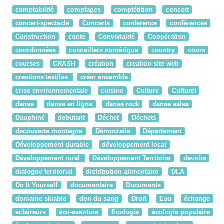
comptabilité
comptages
comptétition
concert
concert-spectacle
Concerts
conference
conférences
Construction
conte
Convivialité
Coopération
coordonnées
cosneillers numérique
country
cours
courses
CRASH
création
creation site web
creations textiles
créer ensemble
crise environnementale
cuisine
Culture
Culturel
danse
danse en ligne
danse rock
danse salsa
Dauphiné
debutant
Déchet
Déchets
decouverte montagne
Démocratie
Département
Développement durable
développement local
Développement rural
Développement Territoire
devoirs
dialogue territorial
distribution alimentaire
DLA
Do It Yourself
documentaire
Documents
domaine skiable
don du sang
Droit
Eau
échange
eclaireurs
éco-aventure
Ecologie
écologie populaire