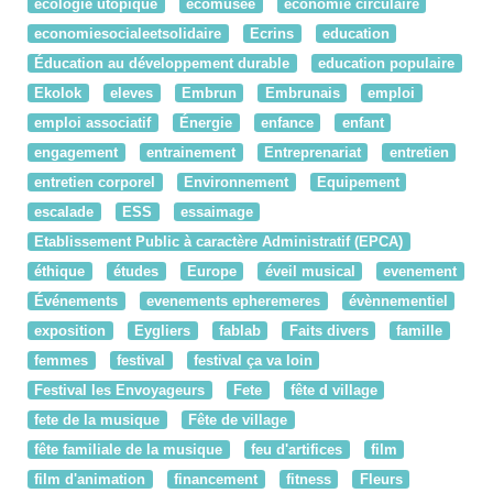
écologie utopique
ecomusee
economie circulaire
economiesocialeetsolidaire
Ecrins
education
Éducation au développement durable
education populaire
Ekolok
eleves
Embrun
Embrunais
emploi
emploi associatif
Énergie
enfance
enfant
engagement
entrainement
Entreprenariat
entretien
entretien corporel
Environnement
Equipement
escalade
ESS
essaimage
Etablissement Public à caractère Administratif (EPCA)
éthique
études
Europe
éveil musical
evenement
Événements
evenements epheremeres
évènnementiel
exposition
Eygliers
fablab
Faits divers
famille
femmes
festival
festival ça va loin
Festival les Envoyageurs
Fete
fête d village
fete de la musique
Fête de village
fête familiale de la musique
feu d'artifices
film
film d'animation
financement
fitness
Fleurs