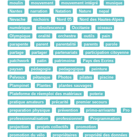
moulin
mouvement
mouvement intégré
musique
Nantes
narration
Natation
Nature
nepal
Nevache
nichoirs
Nord 05
Nord des Hautes-Alpes
numérique
obsolescence
Occitanie
oiseaux
Olympique
oralité
orchestre
outils
pain
parapente
parent
parentalité
parents
parole
partage
partager
partenariats
participation citoyenne
patchwork
patin
patrimoine
Pays des Ecrins
paysan
pédagogie
pedagogique
peinture
Pelvoux
pétanque
Photos
pilates
piscine
Plampinet
Plantes
plantes sauvages
Plateforme de réemploi des matériaux
poterie
pratique amateurs
précarité
premier secours
preparation physique
prévention
primo-arrivants
Pro
professionnalisation
professionnel
Programmation
projection
projets collectifs
promotion
promotion du vélo
propriétaires
propriété des données