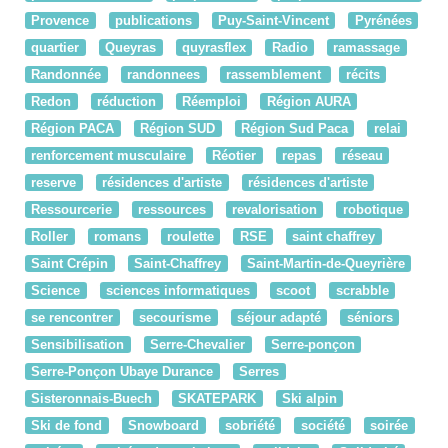
Provence
publications
Puy-Saint-Vincent
Pyrénées
quartier
Queyras
quyrasflex
Radio
ramassage
Randonnée
randonnees
rassemblement
récits
Redon
réduction
Réemploi
Région AURA
Région PACA
Région SUD
Région Sud Paca
relai
renforcement musculaire
Réotier
repas
réseau
reserve
résidences d'artiste
résidences d'artiste
Ressourcerie
ressources
revalorisation
robotique
Roller
romans
roulette
RSE
saint chaffrey
Saint Crépin
Saint-Chaffrey
Saint-Martin-de-Queyrière
Science
sciences informatiques
scoot
scrabble
se rencontrer
secourisme
séjour adapté
séniors
Sensibilisation
Serre-Chevalier
Serre-ponçon
Serre-Ponçon Ubaye Durance
Serres
Sisteronnais-Buech
SKATEPARK
Ski alpin
Ski de fond
Snowboard
sobriété
société
soirée