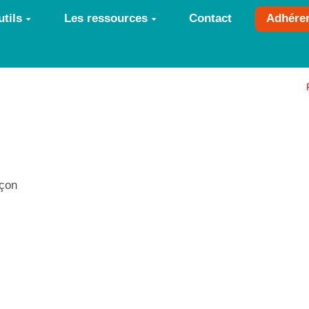
tils
Les ressources
Contact
Adhére
nçon