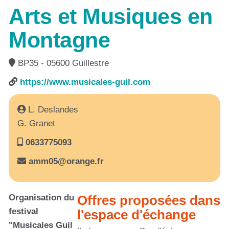
Arts et Musiques en
Montagne
BP35 - 05600 Guillestre
https://www.musicales-guil.com
L. Deslandes
G. Granet
0633775093
amm05@orange.fr
Organisation du
Offres proposées dans
festival
l'espace d'échange
"Musicales Guil