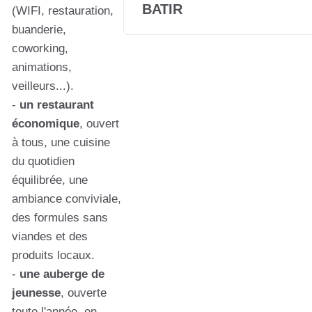
BATIR
(WIFI, restauration,
buanderie,
coworking,
animations,
veilleurs...).
-
un restaurant
économique
, ouvert
à tous, une cuisine
du quotidien
équilibrée, une
ambiance conviviale,
des formules sans
viandes et des
produits locaux.
-
une auberge de
jeunesse
, ouverte
toute l'année, en