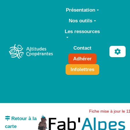
Aller au contenu principal
Présentation
Nos outils
Les ressources
Contact
Adhérer
Infolettres
Fiche mise à jour le 
Retour à la
carte