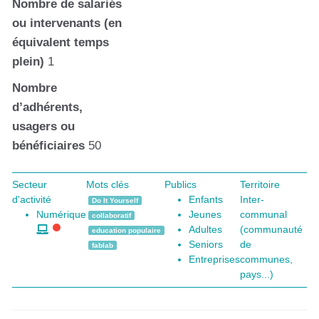
Nombre de salariés
ou intervenants (en
équivalent temps
plein)
1
Nombre
d’adhérents,
usagers ou
bénéficiaires
50
Secteur
Mots clés
Publics
Territoire
d'activité
Enfants
Inter-
Do It Yourself
Numérique
Jeunes
communal
collaboratif
Adultes
(communauté
education populaire
Seniors
de
fablab
Entreprises
communes,
pays...)