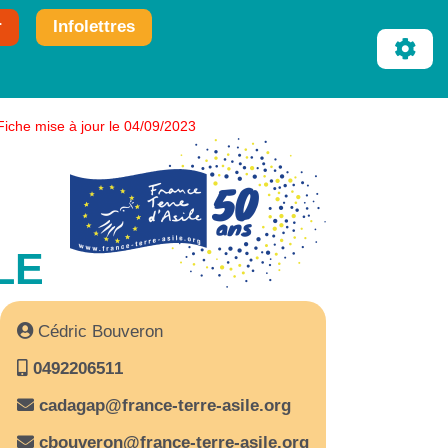
r
Infolettres
Fiche mise à jour le 04/09/2023
LE
Cédric Bouveron
0492206511
cadagap@france-terre-asile.org
cbouveron@france-terre-asile.org