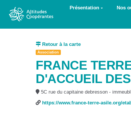
Aller au contenu principal
Présentation
Nos ou
Retour à la carte
Association
FRANCE TERRE 
D'ACCUEIL DE
5C rue du capitaine debresson - immeuble
https://www.france-terre-asile.org/et