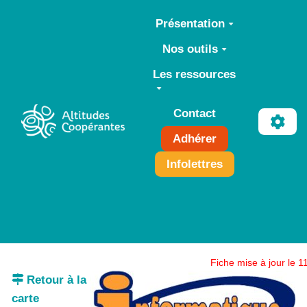
Aller au contenu principal
Présentation
Nos outils
Les ressources
Contact
Adhérer
Infolettres
Fiche mise à jour le 
Retour à la
carte