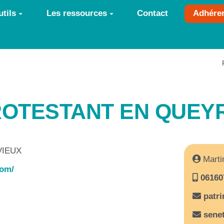
tils
Les ressources
Contact
Adhére
ROTESTANT EN QUEY
RVIEUX
Marti
com/
06160
patr
sene