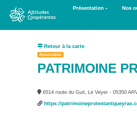
Aller au contenu principal
Présentation
Nos ou
Retour à la carte
Association
PATRIMOINE P
6514 route du Guil, Le Veyer - 05350 A
https://patrimoineprotestantqueyras.