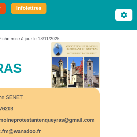
r
Infolettres
Fiche mise à jour le 13/11/2025
RAS
ne SENET
76203
imoineprotestantenqueyras@gmail.com
t.fm@wanadoo.fr