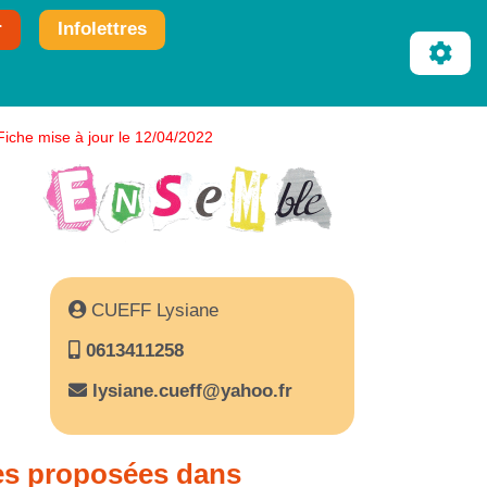
r
Infolettres
Fiche mise à jour le 12/04/2022
CUEFF Lysiane
0613411258
lysiane.cueff@yahoo.fr
es proposées dans