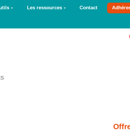
tils
Les ressources
Contact
Adhére
ES
Offr