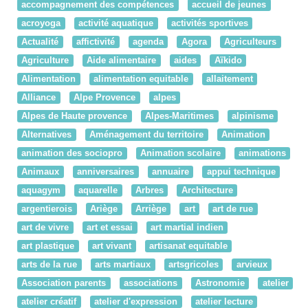
accompagnement des compétences
accueil de jeunes
acroyoga
activité aquatique
activités sportives
Actualité
affictivité
agenda
Agora
Agriculteurs
Agriculture
Aide alimentaire
aides
Aïkido
Alimentation
alimentation equitable
allaitement
Alliance
Alpe Provence
alpes
Alpes de Haute provence
Alpes-Maritimes
alpinisme
Alternatives
Aménagement du territoire
Animation
animation des sociopro
Animation scolaire
animations
Animaux
anniversaires
annuaire
appui technique
aquagym
aquarelle
Arbres
Architecture
argentierois
Ariège
Arriège
art
art de rue
art de vivre
art et essai
art martial indien
art plastique
art vivant
artisanat equitable
arts de la rue
arts martiaux
artsgricoles
arvieux
Association parents
associations
Astronomie
atelier
atelier créatif
atelier d'expression
atelier lecture