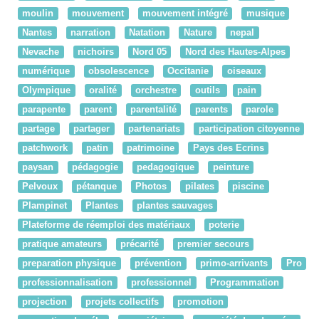
moulin
mouvement
mouvement intégré
musique
Nantes
narration
Natation
Nature
nepal
Nevache
nichoirs
Nord 05
Nord des Hautes-Alpes
numérique
obsolescence
Occitanie
oiseaux
Olympique
oralité
orchestre
outils
pain
parapente
parent
parentalité
parents
parole
partage
partager
partenariats
participation citoyenne
patchwork
patin
patrimoine
Pays des Ecrins
paysan
pédagogie
pedagogique
peinture
Pelvoux
pétanque
Photos
pilates
piscine
Plampinet
Plantes
plantes sauvages
Plateforme de réemploi des matériaux
poterie
pratique amateurs
précarité
premier secours
preparation physique
prévention
primo-arrivants
Pro
professionnalisation
professionnel
Programmation
projection
projets collectifs
promotion