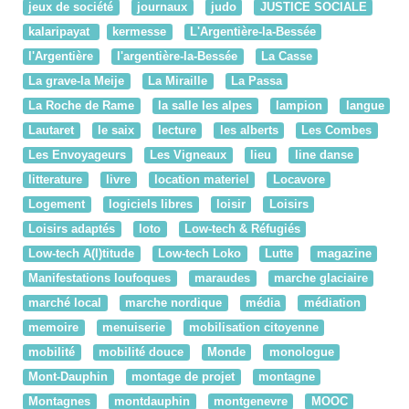
jeux de société
journaux
judo
JUSTICE SOCIALE
kalaripayat
kermesse
L'Argentière-la-Bessée
l'Argentière
l'argentière-la-Bessée
La Casse
La grave-la Meije
La Miraille
La Passa
La Roche de Rame
la salle les alpes
lampion
langue
Lautaret
le saix
lecture
les alberts
Les Combes
Les Envoyageurs
Les Vigneaux
lieu
line danse
litterature
livre
location materiel
Locavore
Logement
logiciels libres
loisir
Loisirs
Loisirs adaptés
loto
Low-tech & Réfugiés
Low-tech A(l)titude
Low-tech Loko
Lutte
magazine
Manifestations loufoques
maraudes
marche glaciaire
marché local
marche nordique
média
médiation
memoire
menuiserie
mobilisation citoyenne
mobilité
mobilité douce
Monde
monologue
Mont-Dauphin
montage de projet
montagne
Montagnes
montdauphin
montgenevre
MOOC