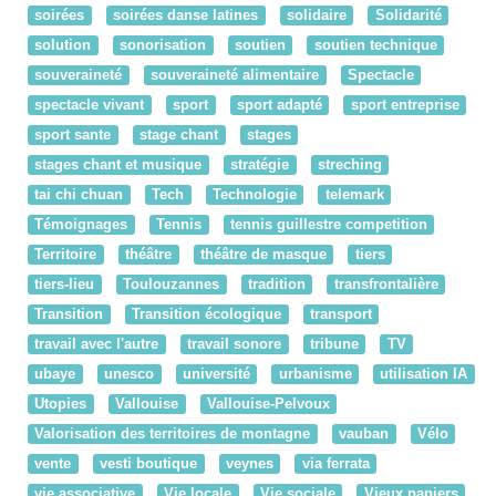
soirées
soirées danse latines
solidaire
Solidarité
solution
sonorisation
soutien
soutien technique
souveraineté
souveraineté alimentaire
Spectacle
spectacle vivant
sport
sport adapté
sport entreprise
sport sante
stage chant
stages
stages chant et musique
stratégie
streching
tai chi chuan
Tech
Technologie
telemark
Témoignages
Tennis
tennis guillestre competition
Territoire
théâtre
théâtre de masque
tiers
tiers-lieu
Toulouzannes
tradition
transfrontalière
Transition
Transition écologique
transport
travail avec l'autre
travail sonore
tribune
TV
ubaye
unesco
université
urbanisme
utilisation IA
Utopies
Vallouise
Vallouise-Pelvoux
Valorisation des territoires de montagne
vauban
Vélo
vente
vesti boutique
veynes
via ferrata
vie associative
Vie locale
Vie sociale
Vieux papiers