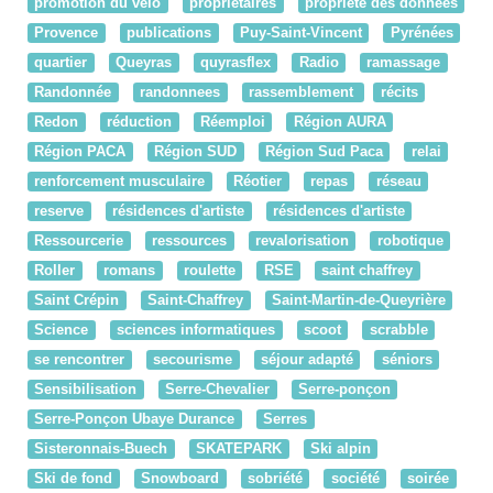
promotion du vélo
propriétaires
propriété des données
Provence
publications
Puy-Saint-Vincent
Pyrénées
quartier
Queyras
quyrasflex
Radio
ramassage
Randonnée
randonnees
rassemblement
récits
Redon
réduction
Réemploi
Région AURA
Région PACA
Région SUD
Région Sud Paca
relai
renforcement musculaire
Réotier
repas
réseau
reserve
résidences d'artiste
résidences d'artiste
Ressourcerie
ressources
revalorisation
robotique
Roller
romans
roulette
RSE
saint chaffrey
Saint Crépin
Saint-Chaffrey
Saint-Martin-de-Queyrière
Science
sciences informatiques
scoot
scrabble
se rencontrer
secourisme
séjour adapté
séniors
Sensibilisation
Serre-Chevalier
Serre-ponçon
Serre-Ponçon Ubaye Durance
Serres
Sisteronnais-Buech
SKATEPARK
Ski alpin
Ski de fond
Snowboard
sobriété
société
soirée