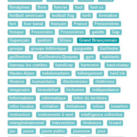
floralpines
flore
foncier
foot
foot us
football américain
football flag
forêt
formation
fort
four banal
français
France
Freissinières
fresque
Fressinière
Fressinières
galette
Gap
Gapençais
gestion
Glisse
Grand Briançonnais
groupe
groupe folklorique
guiguette
Guillestre
guillestrois
Guillestrois-Queyras
gym
habitants
hameau les combes
handicap
harmonie
haut-niveau
Hautes-Alpes
hebdomadaire
hébergement
héré'zik
Histoire
humanitaire
illectronisme
illettrisme
imaginaire
Immobilier
Inclusion
indépendance
Informations
informatique
Infos du territoire
infos locales
initiation
Initiatives
inline
insertion
instruction
instruments à vent
intelligence collective
intergénérationnel
Intervention
itinérance
Izoard
jeu
jeune
jeune public
jeunesse
jeux