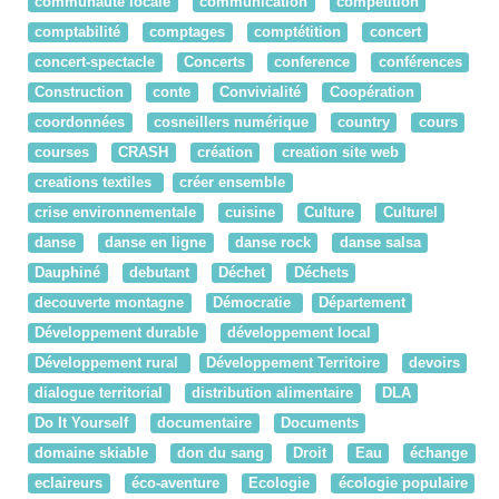
communauté locale
communication
competition
comptabilité
comptages
comptétition
concert
concert-spectacle
Concerts
conference
conférences
Construction
conte
Convivialité
Coopération
coordonnées
cosneillers numérique
country
cours
courses
CRASH
création
creation site web
creations textiles
créer ensemble
crise environnementale
cuisine
Culture
Culturel
danse
danse en ligne
danse rock
danse salsa
Dauphiné
debutant
Déchet
Déchets
decouverte montagne
Démocratie
Département
Développement durable
développement local
Développement rural
Développement Territoire
devoirs
dialogue territorial
distribution alimentaire
DLA
Do It Yourself
documentaire
Documents
domaine skiable
don du sang
Droit
Eau
échange
eclaireurs
éco-aventure
Ecologie
écologie populaire