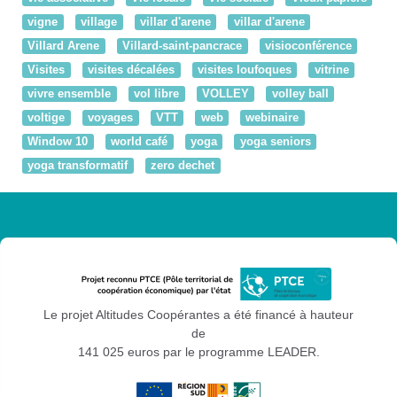
vigne
village
villar d'arene
villar d'arene
Villard Arene
Villard-saint-pancrace
visioconférence
Visites
visites décalées
visites loufoques
vitrine
vivre ensemble
vol libre
VOLLEY
volley ball
voltige
voyages
VTT
web
webinaire
Window 10
world café
yoga
yoga seniors
yoga transformatif
zero dechet
Le projet Altitudes Coopérantes a été financé à hauteur
de
141 025 euros par le programme LEADER.