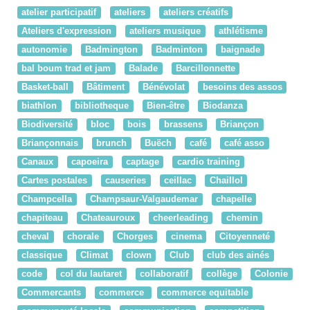
atelier participatif
ateliers
ateliers créatifs
Ateliers d'expression
ateliers musique
athlétisme
autonomie
Badmington
Badminton
baignade
bal boum trad et jam
Balade
Barcillonnette
Basket-ball
Bâtiment
Bénévolat
besoins des assos
biathlon
bibliotheque
Bien-être
Biodanza
Biodiversité
bloc
bois
brassens
Briançon
Briançonnais
brunch
Buëch
café
café asso
Canaux
capoeira
captage
cardio training
Cartes postales
causeries
ceillac
Chaillol
Champcella
Champsaur-Valgaudemar
chapelle
chapiteau
Chateauroux
cheerleading
chemin
cheval
chorale
Chorges
cinema
Citoyenneté
classique
Climat
clown
Club
club des ainés
code
col du lautaret
collaboratif
collège
Colonie
Commercants
commerce
commerce equitable