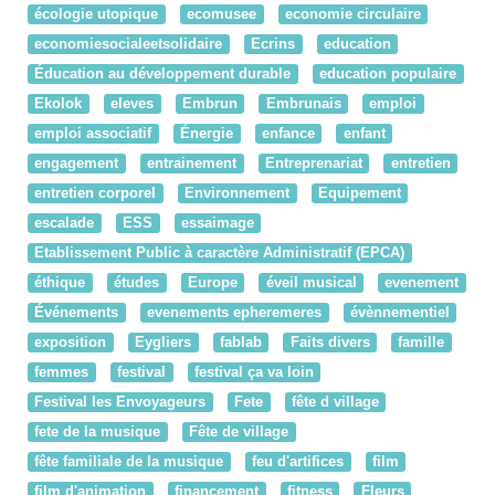
écologie utopique
ecomusee
economie circulaire
economiesocialeetsolidaire
Ecrins
education
Éducation au développement durable
education populaire
Ekolok
eleves
Embrun
Embrunais
emploi
emploi associatif
Énergie
enfance
enfant
engagement
entrainement
Entreprenariat
entretien
entretien corporel
Environnement
Equipement
escalade
ESS
essaimage
Etablissement Public à caractère Administratif (EPCA)
éthique
études
Europe
éveil musical
evenement
Événements
evenements epheremeres
évènnementiel
exposition
Eygliers
fablab
Faits divers
famille
femmes
festival
festival ça va loin
Festival les Envoyageurs
Fete
fête d village
fete de la musique
Fête de village
fête familiale de la musique
feu d'artifices
film
film d'animation
financement
fitness
Fleurs