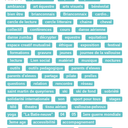
ambiance
art équestre
arts visuels
bénévolat
bien être
brianconnais
Brianconnaix
cardio..
cercle de lecture
cercle litteraire
chaine
cheval
collectif
conférences
cours
danse aérienne
danse zumba
décrypter
equestre
equitation
espace creatif mutualisé
éthique
exposition
festival
formations
gravure
jeunes
journee de la vallouise
lecture
Lien social
matériel
musique
noctures
outils
outils pedagogique
parents d'eleves
parents d'eleves
partage
pilate
prelles
questions
relation
rencontre
réseau
saint martin de queyrieres
ski
ski de fond
sobriété
solidarité internationale
son
sport pour tous
stages
télé
theatre
tissu aérien
vallouise-pelvoux
yoga
"La Batie-neuve"
04
05
1ere guerre mondiale
3eme age
accessibilité
accompagnement