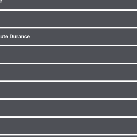
e
aute Durance