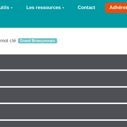
tils
Les ressources
Contact
Adhére
e mot clé
.
Grand Briançonnais