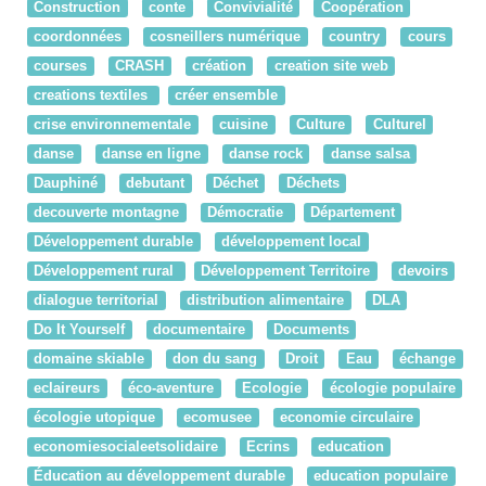
Construction
conte
Convivialité
Coopération
coordonnées
cosneillers numérique
country
cours
courses
CRASH
création
creation site web
creations textiles
créer ensemble
crise environnementale
cuisine
Culture
Culturel
danse
danse en ligne
danse rock
danse salsa
Dauphiné
debutant
Déchet
Déchets
decouverte montagne
Démocratie
Département
Développement durable
développement local
Développement rural
Développement Territoire
devoirs
dialogue territorial
distribution alimentaire
DLA
Do It Yourself
documentaire
Documents
domaine skiable
don du sang
Droit
Eau
échange
eclaireurs
éco-aventure
Ecologie
écologie populaire
écologie utopique
ecomusee
economie circulaire
economiesocialeetsolidaire
Ecrins
education
Éducation au développement durable
education populaire