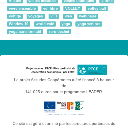
Visites
visites décalées
visites loufoques
vitrine
vivre ensemble
vol libre
VOLLEY
volley ball
voltige
voyages
VTT
web
webinaire
Window 10
world café
yoga
yoga seniors
yoga transformatif
zero dechet
Le projet Altitudes Coopérantes a été financé à hauteur
de
141 025 euros par le programme LEADER.
Ce site est géré et animé par les structures porteuses du