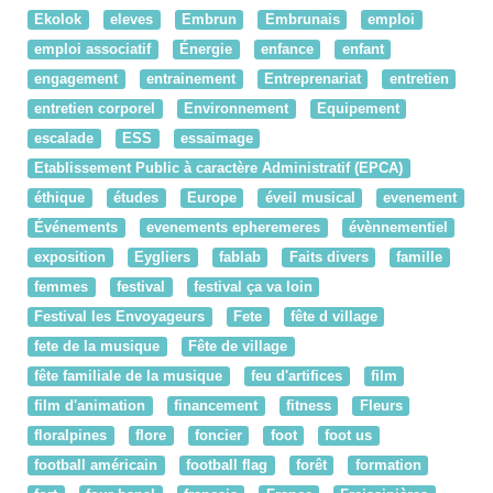
Ekolok
eleves
Embrun
Embrunais
emploi
emploi associatif
Énergie
enfance
enfant
engagement
entrainement
Entreprenariat
entretien
entretien corporel
Environnement
Equipement
escalade
ESS
essaimage
Etablissement Public à caractère Administratif (EPCA)
éthique
études
Europe
éveil musical
evenement
Événements
evenements epheremeres
évènnementiel
exposition
Eygliers
fablab
Faits divers
famille
femmes
festival
festival ça va loin
Festival les Envoyageurs
Fete
fête d village
fete de la musique
Fête de village
fête familiale de la musique
feu d'artifices
film
film d'animation
financement
fitness
Fleurs
floralpines
flore
foncier
foot
foot us
football américain
football flag
forêt
formation