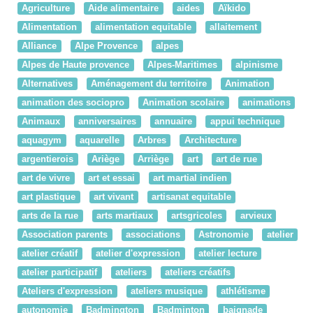
Agriculture
Aide alimentaire
aides
Aïkido
Alimentation
alimentation equitable
allaitement
Alliance
Alpe Provence
alpes
Alpes de Haute provence
Alpes-Maritimes
alpinisme
Alternatives
Aménagement du territoire
Animation
animation des sociopro
Animation scolaire
animations
Animaux
anniversaires
annuaire
appui technique
aquagym
aquarelle
Arbres
Architecture
argentierois
Ariège
Arriège
art
art de rue
art de vivre
art et essai
art martial indien
art plastique
art vivant
artisanat equitable
arts de la rue
arts martiaux
artsgricoles
arvieux
Association parents
associations
Astronomie
atelier
atelier créatif
atelier d'expression
atelier lecture
atelier participatif
ateliers
ateliers créatifs
Ateliers d'expression
ateliers musique
athlétisme
autonomie
Badmington
Badminton
baignade