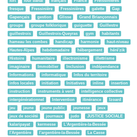
fort
four banal
français
France
Freissinières
fresque
Fressinière
Fressinières
galette
Gap
Gapençais
gestion
Glisse
Grand Briançonnais
groupe
groupe folklorique
guiguette
Guillestre
guillestrois
Guillestrois-Queyras
gym
habitants
hameau les combes
handicap
harmonie
haut-niveau
Hautes-Alpes
hebdomadaire
hébergement
héré'zik
Histoire
humanitaire
illectronisme
illettrisme
imaginaire
Immobilier
Inclusion
indépendance
Informations
informatique
Infos du territoire
infos locales
initiation
Initiatives
inline
insertion
instruction
instruments à vent
intelligence collective
intergénérationnel
Intervention
itinérance
Izoard
jeu
jeune
jeune public
jeunesse
jeux
jeux de société
journaux
judo
JUSTICE SOCIALE
kalaripayat
kermesse
L'Argentière-la-Bessée
l'Argentière
l'argentière-la-Bessée
La Casse