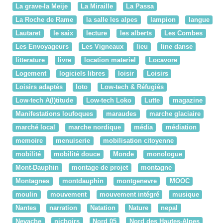
La grave-la Meije
La Miraille
La Passa
La Roche de Rame
la salle les alpes
lampion
langue
Lautaret
le saix
lecture
les alberts
Les Combes
Les Envoyageurs
Les Vigneaux
lieu
line danse
litterature
livre
location materiel
Locavore
Logement
logiciels libres
loisir
Loisirs
Loisirs adaptés
loto
Low-tech & Réfugiés
Low-tech A(l)titude
Low-tech Loko
Lutte
magazine
Manifestations loufoques
maraudes
marche glaciaire
marché local
marche nordique
média
médiation
memoire
menuiserie
mobilisation citoyenne
mobilité
mobilité douce
Monde
monologue
Mont-Dauphin
montage de projet
montagne
Montagnes
montdauphin
montgenevre
MOOC
moulin
mouvement
mouvement intégré
musique
Nantes
narration
Natation
Nature
nepal
Nevache
nichoirs
Nord 05
Nord des Hautes-Alpes