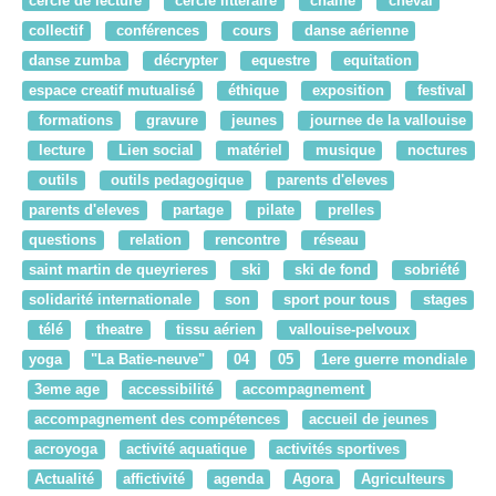
cercle de lecture
cercle litteraire
chaine
cheval
collectif
conférences
cours
danse aérienne
danse zumba
décrypter
equestre
equitation
espace creatif mutualisé
éthique
exposition
festival
formations
gravure
jeunes
journee de la vallouise
lecture
Lien social
matériel
musique
noctures
outils
outils pedagogique
parents d'eleves
parents d'eleves
partage
pilate
prelles
questions
relation
rencontre
réseau
saint martin de queyrieres
ski
ski de fond
sobriété
solidarité internationale
son
sport pour tous
stages
télé
theatre
tissu aérien
vallouise-pelvoux
yoga
"La Batie-neuve"
04
05
1ere guerre mondiale
3eme age
accessibilité
accompagnement
accompagnement des compétences
accueil de jeunes
acroyoga
activité aquatique
activités sportives
Actualité
affictivité
agenda
Agora
Agriculteurs