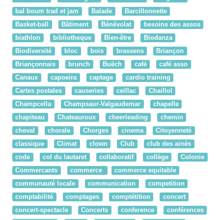
bal boum trad et jam
Balade
Barcillonnette
Basket-ball
Bâtiment
Bénévolat
besoins des assos
biathlon
bibliotheque
Bien-être
Biodanza
Biodiversité
bloc
bois
brassens
Briançon
Briançonnais
brunch
Buëch
café
café asso
Canaux
capoeira
captage
cardio training
Cartes postales
causeries
ceillac
Chaillol
Champcella
Champsaur-Valgaudemar
chapelle
chapiteau
Chateauroux
cheerleading
chemin
cheval
chorale
Chorges
cinema
Citoyenneté
classique
Climat
clown
Club
club des ainés
code
col du lautaret
collaboratif
collège
Colonie
Commercants
commerce
commerce equitable
communauté locale
communication
competition
comptabilité
comptages
comptétition
concert
concert-spectacle
Concerts
conference
conférences