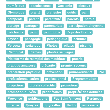
numérique
obsolescence
Occitanie
oiseaux
Olympique
oralité
orchestre
outils
pain
parapente
parent
parentalité
parents
parole
partage
partager
partenariats
participation citoyenne
patchwork
patin
patrimoine
Pays des Ecrins
paysan
pédagogie
pedagogique
peinture
Pelvoux
pétanque
Photos
pilates
piscine
Plampinet
Plantes
plantes sauvages
Plateforme de réemploi des matériaux
poterie
pratique amateurs
précarité
premier secours
preparation physique
prévention
primo-arrivants
Pro
professionnalisation
professionnel
Programmation
projection
projets collectifs
promotion
promotion du vélo
propriétaires
propriété des données
Provence
publications
Puy-Saint-Vincent
Pyrénées
quartier
Queyras
quyrasflex
Radio
ramassage