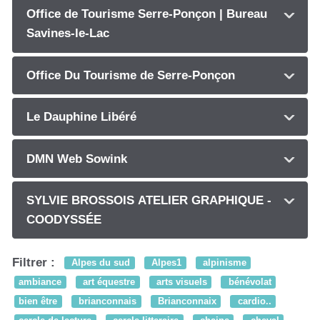
Office de Tourisme Serre-Ponçon | Bureau
Savines-le-Lac
Office Du Tourisme de Serre-Ponçon
Le Dauphine Libéré
DMN Web Sowink
SYLVIE BROSSOIS ATELIER GRAPHIQUE -
COODYSSÉE
Filtrer :
Alpes du sud
Alpes1
alpinisme
ambiance
art équestre
arts visuels
bénévolat
bien être
brianconnais
Brianconnaix
cardio..