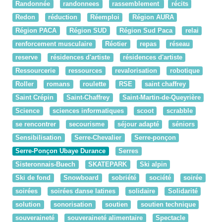
Randonnée
randonnees
rassemblement
récits
Redon
réduction
Réemploi
Région AURA
Région PACA
Région SUD
Région Sud Paca
relai
renforcement musculaire
Réotier
repas
réseau
reserve
résidences d'artiste
résidences d'artiste
Ressourcerie
ressources
revalorisation
robotique
Roller
romans
roulette
RSE
saint chaffrey
Saint Crépin
Saint-Chaffrey
Saint-Martin-de-Queyrière
Science
sciences informatiques
scoot
scrabble
se rencontrer
secourisme
séjour adapté
séniors
Sensibilisation
Serre-Chevalier
Serre-ponçon
Serre-Ponçon Ubaye Durance
Serres
Sisteronnais-Buech
SKATEPARK
Ski alpin
Ski de fond
Snowboard
sobriété
société
soirée
soirées
soirées danse latines
solidaire
Solidarité
solution
sonorisation
soutien
soutien technique
souveraineté
souveraineté alimentaire
Spectacle