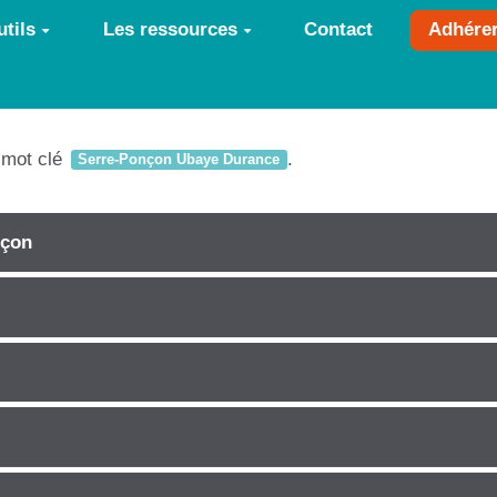
tils
Les ressources
Contact
Adhére
e mot clé
.
Serre-Ponçon Ubaye Durance
nçon