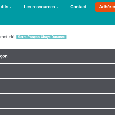
tils
Les ressources
Contact
Adhére
e mot clé
.
Serre-Ponçon Ubaye Durance
nçon